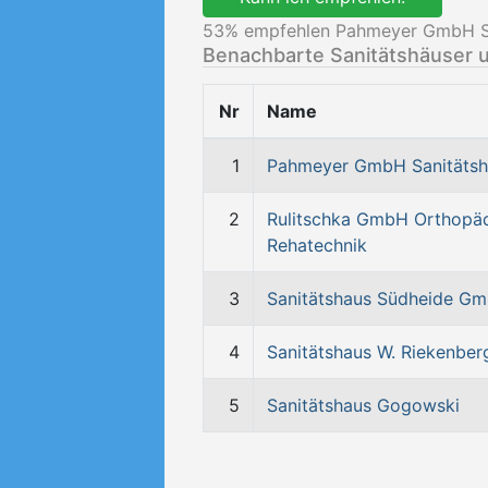
53
% empfehlen Pahmeyer GmbH San
Benachbarte Sanitätshäuser 
Nr
Name
1
Pahmeyer GmbH Sanitätsh
2
Rulitschka GmbH Orthopäd
Rehatechnik
3
Sanitätshaus Südheide G
4
Sanitätshaus W. Riekenber
5
Sanitätshaus Gogowski