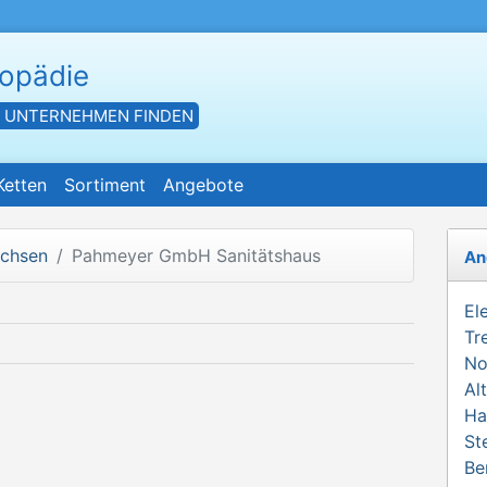
hopädie
- UNTERNEHMEN FINDEN
Ketten
Sortiment
Angebote
achsen
Pahmeyer GmbH Sanitätshaus
An
El
Tr
No
Al
Ha
St
Be