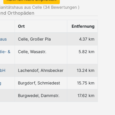
itätshaus aus Celle (
34
Bewertungen )
und Orthopäden
Ort
Entfernung
aus
Celle, Großer Pla
4.37 km
ie- &
Celle, Wasastr.
5.82 km
mbH
Lachendof, Ahnsbecker
13.24 km
g
Burgdorf, Schmiedest
15.75 km
Burgwedel, Dammstr.
17.62 km