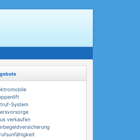
gebote
ektromobile
eppenlift
truf-System
tersvorsorge
us verkaufen
erbegeldversicherung
rufsunfähigkeit