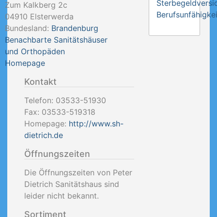
Sterbegeldversi
Zum Kalkberg 2c
Berufsunfähigkei
04910
Elsterwerda
Bundesland:
Brandenburg
Benachbarte Sanitätshäuser
und Orthopäden
Homepage
Kontakt
Telefon:
03533-51930
Fax:
03533-519318
Homepage:
http://www.sh-
dietrich.de
Öffnungszeiten
Die Öffnungszeiten von Peter
Dietrich Sanitätshaus sind
leider nicht bekannt.
Sortiment