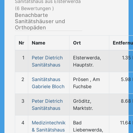
Sanitätshaus aus Elsterwerda
(
6
Bewertungen )
Benachbarte
Sanitätshäuser und
Orthopäden
Nr
Name
Ort
Entfern
1
Peter Dietrich
Elsterwerda,
1.35
Sanitätshaus
Hauptstr.
2
Sanitätshaus
Prösen , Am
5.98
Gabriele Bloch
Fuchsbe
3
Peter Dietrich
Gröditz,
8.68
Sanitätshaus
Marktstr.
4
Medizintechnik
Bad
11.64
& Sanitätshaus
Liebenwerda,