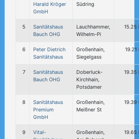
Harald Kröger
Südring
GmbH
5
Sanitätshaus
Lauchhammer,
15.25
Bauch OHG
Wilhelm-Pi
6
Peter Dietrich
Großenhain,
19.21
Sanitätshaus
Siegelgass
7
Sanitätshaus
Doberluck-
19.35
Bauch OHG
Kirchhain,
Potsdamer
8
Sanitätshaus
Großenhain,
19.39
Premium
Meißner St
GmbH
9
Vital-
Großenhain,
19.65