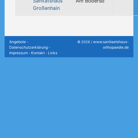
Sanitätshaus
Am Bobersb
Großenhain
Angebote
www.sanitaetshaus-
-
© 2026 /
Datenschutzerklärung
orthopaedie.de
-
Impressum
Kontakt
Links
-
-