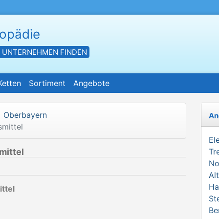
hopädie
- UNTERNEHMEN FINDEN
Ketten
Sortiment
Angebote
Oberbayern
An
mittel
El
mittel
Tr
No
Al
Ha
ttel
St
Be