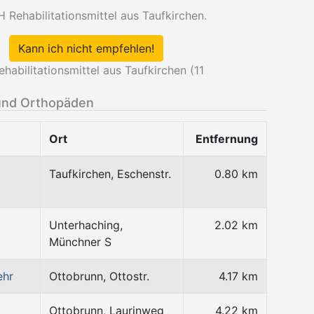
 Rehabilitationsmittel aus Taufkirchen.
Kann ich nicht empfehlen!
abilitationsmittel aus Taufkirchen (
11
und Orthopäden
Ort
Entfernung
Taufkirchen, Eschenstr.
0.80 km
Unterhaching,
2.02 km
Münchner S
ehr
Ottobrunn, Ottostr.
4.17 km
Ottobrunn, Laurinweg
4.22 km