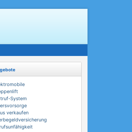
gebote
ektromobile
eppenlift
truf-System
tersvorsorge
us verkaufen
erbegeldversicherung
rufsunfähigkeit