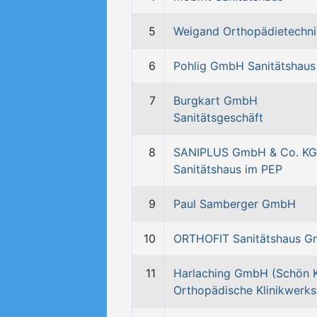
5
Weigand Orthopädietechni
6
Pohlig GmbH Sanitätshaus
7
Burgkart GmbH
Sanitätsgeschäft
8
SANIPLUS GmbH & Co. KG
Sanitätshaus im PEP
9
Paul Samberger GmbH
10
ORTHOFIT Sanitätshaus 
11
Harlaching GmbH (Schön Kl
Orthopädische Klinikwerks