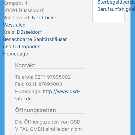
Sterbegeldversi
Kampstr. 4
Berufsunfähigkei
40591
Düsseldorf
Bundesland:
Nordrhein-
Westfalen
Kreis:
Düsseldorf
Benachbarte Sanitätshäuser
und Orthopäden
Homepage
Kontakt
Telefon:
0211-97695002
Fax:
0211-97695003
Homepage:
http://www.qsd-
vital.de
Öffnungszeiten
Die Öffnungszeiten von QSD
VITAL GMBH sind leider nicht