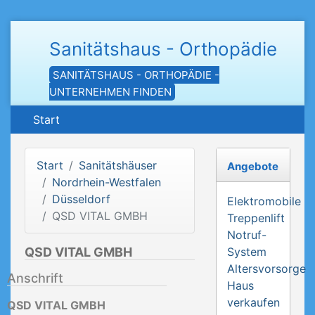
Sanitätshaus - Orthopädie
SANITÄTSHAUS - ORTHOPÄDIE -
UNTERNEHMEN FINDEN
Start
Start
Sanitätshäuser
Angebote
Nordrhein-Westfalen
Düsseldorf
Elektromobile
QSD VITAL GMBH
Treppenlift
Notruf-
QSD VITAL GMBH
System
Altersvorsorge
Anschrift
Haus
verkaufen
QSD VITAL GMBH