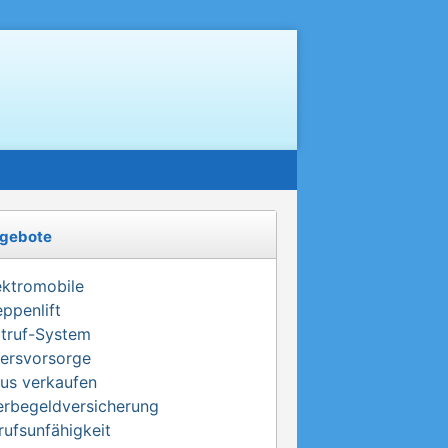
gebote
ektromobile
eppenlift
truf-System
tersvorsorge
us verkaufen
erbegeldversicherung
rufsunfähigkeit