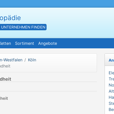
hopädie
- UNTERNEHMEN FINDEN
Ketten
Sortiment
Angebote
n-Westfalen
Köln
An
dheit
El
dheit
Tr
No
Al
Ha
heit
St
Be