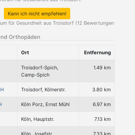
Kann ich nicht empfehlen!
 für Gesundheit aus Troisdorf (
12
Bewertungen
und Orthopäden
Ort
Entfernung
Troisdorf-Spich,
1.49 km
Camp-Spich
bH
Troisdorf, Kölnerstr.
3.80 km
H
Köln Porz, Ernst Mühl
6.97 km
Köln, Hauptstr.
7.13 km
Köln, Josefstr.
7.33 km