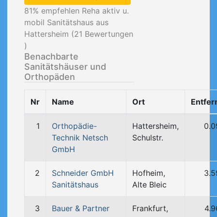
81
% empfehlen Reha aktiv u.
mobil Sanitätshaus aus
Hattersheim (
21
Bewertungen
)
Benachbarte
Sanitätshäuser und
Orthopäden
Nr
Name
Ort
Entfer
1
Orthopädie-
Hattersheim,
0.0
Technik Netsch
Schulstr.
GmbH
2
Schneider GmbH
Hofheim,
3.5
Sanitätshaus
Alte Bleic
3
Bauer & Partner
Frankfurt,
4.