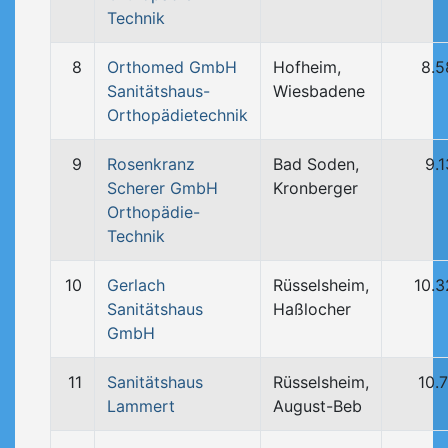
Technik
8
Orthomed GmbH
Hofheim,
8.5
Sanitätshaus-
Wiesbadene
Orthopädietechnik
9
Rosenkranz
Bad Soden,
9.
Scherer GmbH
Kronberger
Orthopädie-
Technik
10
Gerlach
Rüsselsheim,
10.
Sanitätshaus
Haßlocher
GmbH
11
Sanitätshaus
Rüsselsheim,
10.
Lammert
August-Beb