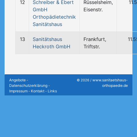
12
Schreiber & Ebert
Rüsselsheim,
11.
GmbH
Eisenstr.
Orthopädietechnik
Sanitätshaus
13
Sanitätshaus
Frankfurt,
11.
Heckroth GmbH
Triftstr.
Angebote
www.sanitaetshaus-
-
© 2026 /
Datenschutzerklärung
orthopaedie.de
-
Impressum
Kontakt
Links
-
-