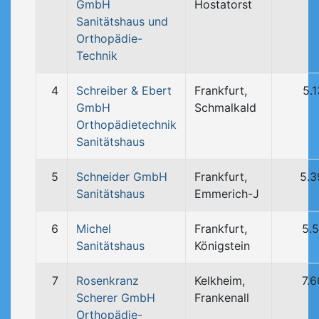
GmbH
Hostatorst
Sanitätshaus und
Orthopädie-
Technik
4
Schreiber & Ebert
Frankfurt,
5.
GmbH
Schmalkald
Orthopädietechnik
Sanitätshaus
5
Schneider GmbH
Frankfurt,
5.3
Sanitätshaus
Emmerich-J
6
Michel
Frankfurt,
5.
Sanitätshaus
Königstein
7
Rosenkranz
Kelkheim,
7.
Scherer GmbH
Frankenall
Orthopädie-