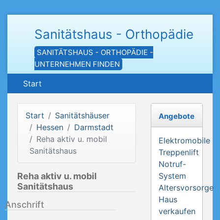
Sanitätshaus - Orthopädie
SANITÄTSHAUS - ORTHOPÄDIE -
UNTERNEHMEN FINDEN
Start
Start
Sanitätshäuser
Angebote
Hessen
Darmstadt
Reha aktiv u. mobil
Elektromobile
Sanitätshaus
Treppenlift
Notruf-
Reha aktiv u. mobil
System
Sanitätshaus
Altersvorsorge
Haus
Anschrift
verkaufen