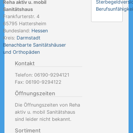
Sterbegeldversi
Reha aktiv u. mobil
Berufsunfähigkei
Sanitätshaus
Frankfurterstr. 4
65795
Hattersheim
Bundesland:
Hessen
Kreis:
Darmstadt
Benachbarte Sanitätshäuser
und Orthopäden
Kontakt
Telefon:
06190-9294121
Fax:
06190-9294122
Öffnungszeiten
Die Öffnungszeiten von Reha
aktiv u. mobil Sanitätshaus
sind leider nicht bekannt.
Sortiment