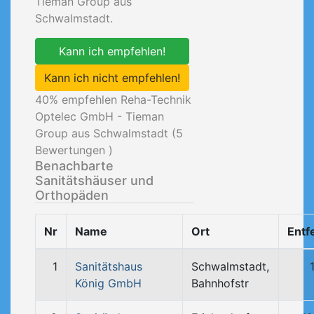
Tieman Group aus
Schwalmstadt.
Kann ich empfehlen!
Kann ich nicht empfehlen!
40
% empfehlen Reha-Technik
Optelec GmbH - Tieman
Group aus Schwalmstadt (
5
Bewertungen )
Benachbarte
Sanitätshäuser und
Orthopäden
Nr
Name
Ort
Entf
1
Sanitätshaus
Schwalmstadt,
König GmbH
Bahnhofstr