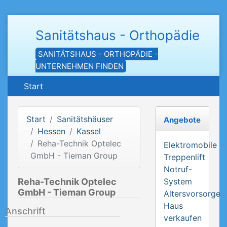
Sanitätshaus - Orthopädie
SANITÄTSHAUS - ORTHOPÄDIE -
UNTERNEHMEN FINDEN
Start
Start
Sanitätshäuser
Angebote
Hessen
Kassel
Reha-Technik Optelec
Elektromobile
GmbH - Tieman Group
Treppenlift
Notruf-
Reha-Technik Optelec
System
GmbH - Tieman Group
Altersvorsorge
Haus
Anschrift
verkaufen