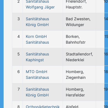
2
Sanitätshaus
Frielendorf,
10
Wolfgang Jäger
Hauptstr.
3
Sanitätshaus
Bad Zwesten,
14
König GmbH
Wildunger
4
Korn GmbH
Borken,
1
Sanitätshaus
Bahnhofstr
5
Sanitätshaus
Stadtallendorf,
16
Kaphingst
Niederklei
6
MTO GmbH
Homberg,
18
Sanitätshaus
Ziegenhain
7
Sanitätshaus
Homberg,
19
König GmbH
Hersfelder
8
Orthopädietechnik
Alsfeld,
19