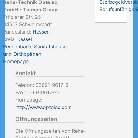
Sterbegeldversi
Reha-Technik Optelec
Berufsunfähigkei
GmbH - Tieman Group
Fritzlarer Str. 25
34613
Schwalmstadt
Bundesland:
Hessen
Kreis:
Kassel
Benachbarte Sanitätshäuser
und Orthopäden
Homepage
Kontakt
Telefon:
06691-9617-0
Fax:
066919617-27
Homepage:
http://www.optelec.com
Öffnungszeiten
Die Öffnungszeiten von Reha-