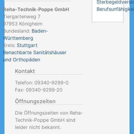
Sterbegeldversi
Berufsunfähigkei
Reha-Technik-Poppe GmbH
Tiergartenweg 7
97953
Königheim
Bundesland:
Baden-
Württemberg
Kreis:
Stuttgart
Benachbarte Sanitätshäuser
und Orthopäden
Kontakt
Telefon:
09340-9299-0
Fax:
09340-9299-20
Öffnungszeiten
Die Öffnungszeiten von Reha-
Technik-Poppe GmbH sind
leider nicht bekannt.