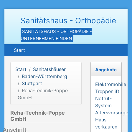
Sanitätshaus - Orthopädie
SANITÄTSHAUS - ORTHOPÄDIE -
UNTERNEHMEN FINDEN
Start
Start
Sanitätshäuser
Angebote
Baden-Württemberg
Stuttgart
Elektromobile
Reha-Technik-Poppe
Treppenlift
GmbH
Notruf-
System
Reha-Technik-Poppe
Altersvorsorge
GmbH
Haus
verkaufen
Anschrift