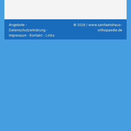
Angebote
www.sanitaetshaus-
-
© 2026 /
Datenschutzerklärung
orthopaedie.de
-
Impressum
Kontakt
Links
-
-