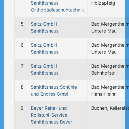
Sanitätshaus
Holzapfelg
Orthopädieschuhtechnik
5
Seitz GmbH
Bad Mergentheim
Sanitätshaus
Untere Mau
6
Seitz GmbH
Bad Mergentheim
Sanitätshaus
Untere Mau
7
Seitz GmbH
Bad Mergentheim
Sanitätshaus
Bahnhofstr
8
Sanitätshaus Schühle
Bad Mergentheim
und Endres GmbH
Hans-Heinr
9
Beyer Reha- und
Buchen, Kellereis
Rollstuhl-Service
Sanitätshaus Beyer