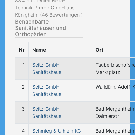
83
% empfehlen Reha-
Technik-Poppe GmbH aus
Königheim (
46
Bewertungen )
Benachbarte
Sanitätshäuser und
Orthopäden
Nr
Name
Ort
1
Seitz GmbH
Tauberbischofsh
Sanitätshaus
Marktplatz
2
Seitz GmbH
Walldürn, Adolf-
Sanitätshaus
3
Seitz GmbH
Bad Mergentheim
Sanitätshaus
Daimlerstr
4
Schmieg & Uihlein KG
Bad Mergentheim