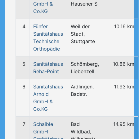
GmbH &
Hausener S
Co.KG
4
Fünfer
Weil der
10.16 km
Sanitätshaus
Stadt,
Technische
Stuttgarte
Orthopädie
5
Sanitätshaus
Schömberg,
10.86 km
Reha-Point
Liebenzell
6
Sanitätshaus
Aidlingen,
11.93 km
Arnold
Badstr.
GmbH &
Co.KG
7
Schaible
Bad
14.95 km
GmbH
Wildbad,