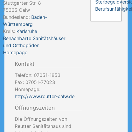
Sterbegeldversi
Stuttgarter Str. 8
Berufsunfähigkei
75365
Calw
Bundesland:
Baden-
Württemberg
Kreis:
Karlsruhe
Benachbarte Sanitätshäuser
und Orthopäden
Homepage
Kontakt
Telefon:
07051-1853
Fax:
07051-77023
Homepage:
http://www.reutter-calw.de
Öffnungszeiten
Die Öffnungszeiten von
Reutter Sanitätshaus sind