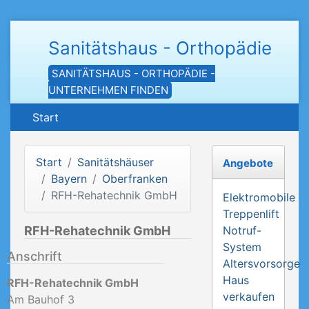
Sanitätshaus - Orthopädie
SANITÄTSHAUS - ORTHOPÄDIE -
UNTERNEHMEN FINDEN
Start
Start
Sanitätshäuser
Angebote
Bayern
Oberfranken
RFH-Rehatechnik GmbH
Elektromobile
Treppenlift
RFH-Rehatechnik GmbH
Notruf-
System
Anschrift
Altersvorsorge
Haus
RFH-Rehatechnik GmbH
verkaufen
Am Bauhof 3