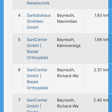
Rehatechnik
4
Sanitätshaus
Bayreuth,
1.93 km
Strehlein
Maximilian
GmbH
5
SaniCenter
Bayreuth,
1.99 km
GmbH |
Kämmereiga
Riedel
Orthopädie
6
SaniCenter
Bayreuth,
2.37 km
GmbH |
Richard-Wa
Riedel
Orthopädie
7
SaniCenter
Bayreuth,
2.40 km
GmbH |
Richard-Wa