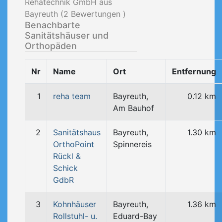
Rehatechnik GmbH aus
Bayreuth (
2
Bewertungen )
Benachbarte
Sanitätshäuser und
Orthopäden
Nr
Name
Ort
Entfernung
1
reha team
Bayreuth,
0.12 km
Am Bauhof
2
Sanitätshaus
Bayreuth,
1.30 km
OrthoPoint
Spinnereis
Rückl &
Schick
GdbR
3
Kohnhäuser
Bayreuth,
1.36 km
Rollstuhl- u.
Eduard-Bay