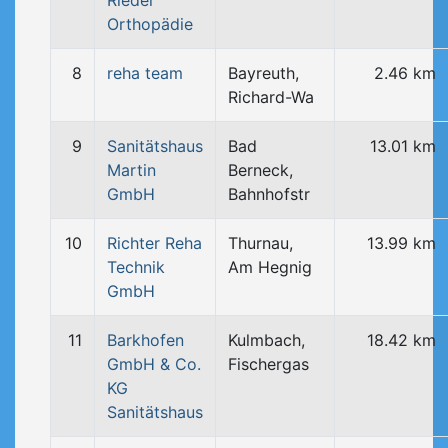
Riedel
Orthopädie
8
reha team
Bayreuth,
2.46 km
Richard-Wa
9
Sanitätshaus
Bad
13.01 km
Martin
Berneck,
GmbH
Bahnhofstr
10
Richter Reha
Thurnau,
13.99 km
Technik
Am Hegnig
GmbH
11
Barkhofen
Kulmbach,
18.42 km
GmbH & Co.
Fischergas
KG
Sanitätshaus