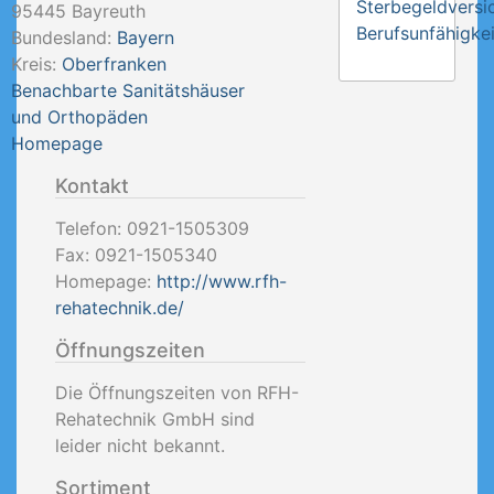
Sterbegeldversi
95445
Bayreuth
Berufsunfähigkei
Bundesland:
Bayern
Kreis:
Oberfranken
Benachbarte Sanitätshäuser
und Orthopäden
Homepage
Kontakt
Telefon:
0921-1505309
Fax:
0921-1505340
Homepage:
http://www.rfh-
rehatechnik.de/
Öffnungszeiten
Die Öffnungszeiten von RFH-
Rehatechnik GmbH sind
leider nicht bekannt.
Sortiment