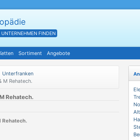
hopädie
- UNTERNEHMEN FINDEN
Ketten
Sortiment
Angebote
Unterfranken
An
& M Rehatech.
El
 M Rehatech.
Tr
No
Al
Ha
 Rehatech.
St
Be