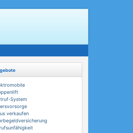
gebote
ektromobile
eppenlift
truf-System
tersvorsorge
us verkaufen
erbegeldversicherung
rufsunfähigkeit