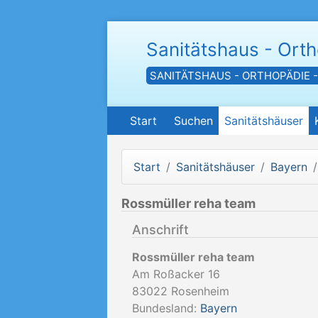
Sanitätshaus - Ort
SANITÄTSHAUS - ORTHOPÄDIE 
Start
Suchen
Sanitätshäuser
Start
Sanitätshäuser
Bayern
Rossmüller reha team
Anschrift
Rossmüller reha team
Am Roßacker 16
83022
Rosenheim
Bundesland:
Bayern