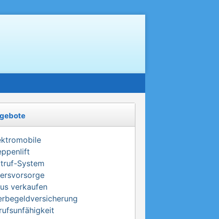
gebote
ektromobile
eppenlift
truf-System
tersvorsorge
us verkaufen
erbegeldversicherung
rufsunfähigkeit