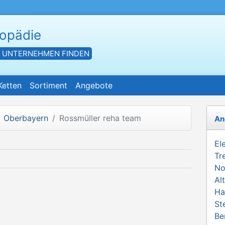
hopädie
- UNTERNEHMEN FINDEN
Ketten
Sortiment
Angebote
Oberbayern
Rossmüller reha team
An
El
Tr
No
Al
Ha
St
Be