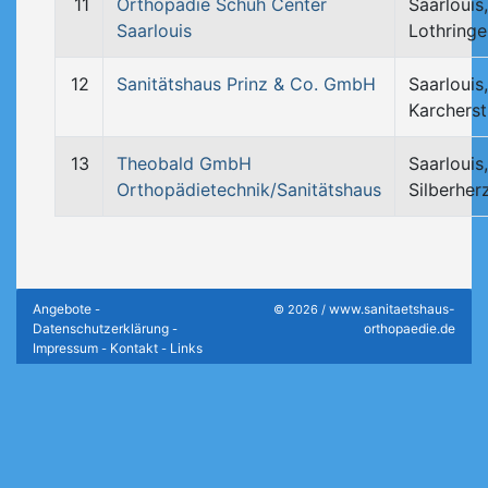
11
Orthopädie Schuh Center
Saarlouis,
Saarlouis
Lothringe
12
Sanitätshaus Prinz & Co. GmbH
Saarlouis,
Karcherst
13
Theobald GmbH
Saarlouis,
Orthopädietechnik/Sanitätshaus
Silberher
Angebote
www.sanitaetshaus-
-
© 2026 /
Datenschutzerklärung
orthopaedie.de
-
Impressum
Kontakt
Links
-
-