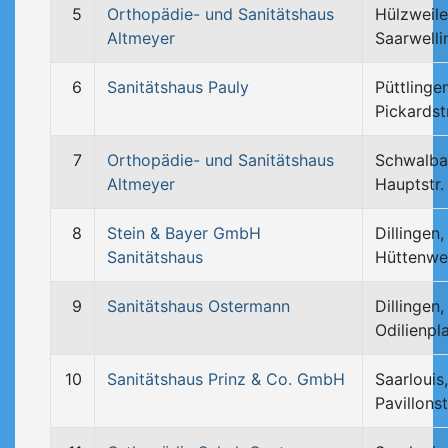
5
Orthopädie- und Sanitätshaus
Hülzweile
Altmeyer
Saarwelli
6
Sanitätshaus Pauly
Püttlingen
Pickardst
7
Orthopädie- und Sanitätshaus
Schwalba
Altmeyer
Hauptstr.
8
Stein & Bayer GmbH
Dillingen,
Sanitätshaus
Hüttenwe
9
Sanitätshaus Ostermann
Dillingen,
Odilienpl
10
Sanitätshaus Prinz & Co. GmbH
Saarlouis,
Pavillonst