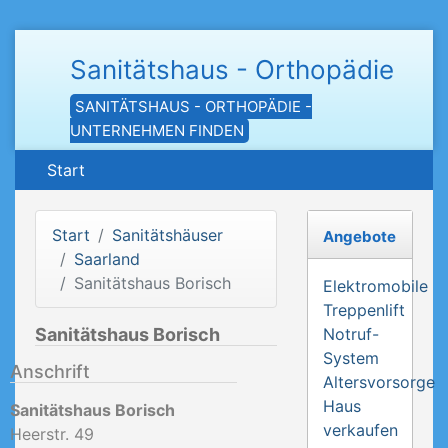
Sanitätshaus - Orthopädie
SANITÄTSHAUS - ORTHOPÄDIE -
UNTERNEHMEN FINDEN
Start
Start
Sanitätshäuser
Angebote
Saarland
Sanitätshaus Borisch
Elektromobile
Treppenlift
Sanitätshaus Borisch
Notruf-
System
Anschrift
Altersvorsorge
Haus
Sanitätshaus Borisch
verkaufen
Heerstr. 49