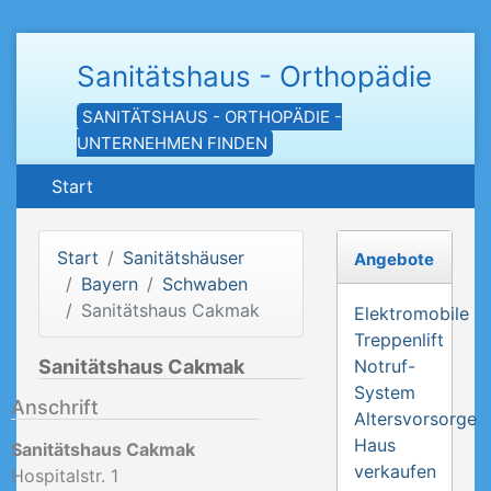
Sanitätshaus - Orthopädie
SANITÄTSHAUS - ORTHOPÄDIE -
UNTERNEHMEN FINDEN
Start
Start
Sanitätshäuser
Angebote
Bayern
Schwaben
Sanitätshaus Cakmak
Elektromobile
Treppenlift
Sanitätshaus Cakmak
Notruf-
System
Anschrift
Altersvorsorge
Haus
Sanitätshaus Cakmak
verkaufen
Hospitalstr. 1