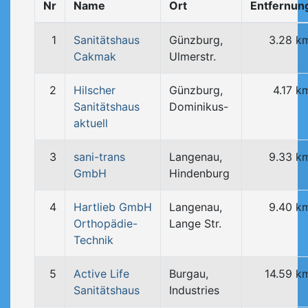
Nr
Name
Ort
Entfernun
1
Sanitätshaus
Günzburg,
3.28 k
Cakmak
Ulmerstr.
2
Hilscher
Günzburg,
4.17 k
Sanitätshaus
Dominikus-
aktuell
3
sani-trans
Langenau,
9.33 k
GmbH
Hindenburg
4
Hartlieb GmbH
Langenau,
9.40 k
Orthopädie-
Lange Str.
Technik
5
Active Life
Burgau,
14.59 k
Sanitätshaus
Industries