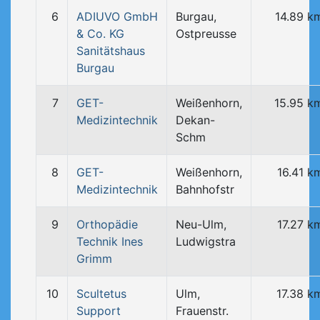
6
ADIUVO GmbH
Burgau,
14.89 k
& Co. KG
Ostpreusse
Sanitätshaus
Burgau
7
GET-
Weißenhorn,
15.95 k
Medizintechnik
Dekan-
Schm
8
GET-
Weißenhorn,
16.41 k
Medizintechnik
Bahnhofstr
9
Orthopädie
Neu-Ulm,
17.27 k
Technik Ines
Ludwigstra
Grimm
10
Scultetus
Ulm,
17.38 k
Support
Frauenstr.