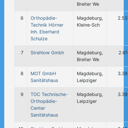
Breiter We
6
Orthopädie-
Magdeburg,
2.53
Technik Hörner
Kleine-Sch
Inh. Eberhard
Schulze
7
Strehlow Gmbh
Magdeburg,
2.6
Breiter We
8
MOT GmbH
Magdeburg,
3.39
Sanitätshaus
Leipziger
9
TOC Technische-
Magdeburg,
3.39
Orthopädie-
Leipziger
Center
Sanitätshaus