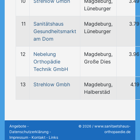
10
Strehlow Gmbh
Magdeburg,
3.49
Lüneburger
11
Sanitätshaus
Magdeburg,
3.79
Gesundheitsmarkt
Lüneburger
am Dom
12
Nebelung
Magdeburg,
3.96
Orthopädie
Große Dies
Technik GmbH
13
Strehlow Gmbh
Magdeburg,
4.1
Halberstäd
Angebote
www.sanitaetshaus-
-
© 2026 /
Datenschutzerklärung
orthopaedie.de
-
Impressum
Kontakt
Links
-
-