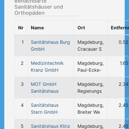
Benachbarte
Sanitätshäuser und
Orthopäden
Nr
Name
Ort
Entfern
1
Sanitätshaus Burg
Magdeburg,
0.52
GmbH
Cracauer S
2
Medizintechnik
Magdeburg,
1.6
Kranz GmbH
Paul-Ecke-
3
MOT GmbH
Magdeburg,
2.34
Sanitätshaus
Regierungs
4
Sanitätshaus
Magdeburg,
2.45
Stern GmbH
Breiter We
5
Sanitätshaus Klinz
Magdeburg,
2.45