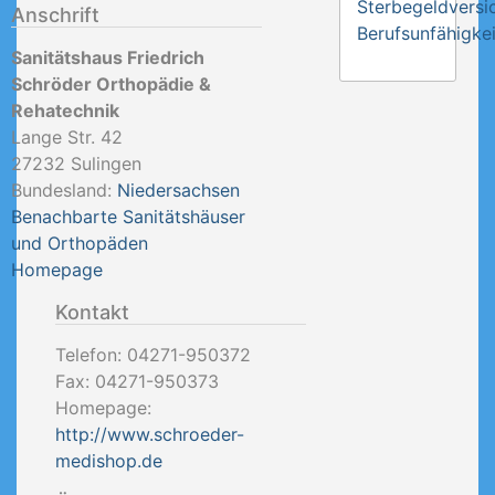
Sterbegeldversi
Anschrift
Berufsunfähigkei
Sanitätshaus Friedrich
Schröder Orthopädie &
Rehatechnik
Lange Str. 42
27232
Sulingen
Bundesland:
Niedersachsen
Benachbarte Sanitätshäuser
und Orthopäden
Homepage
Kontakt
Telefon:
04271-950372
Fax:
04271-950373
Homepage:
http://www.schroeder-
medishop.de