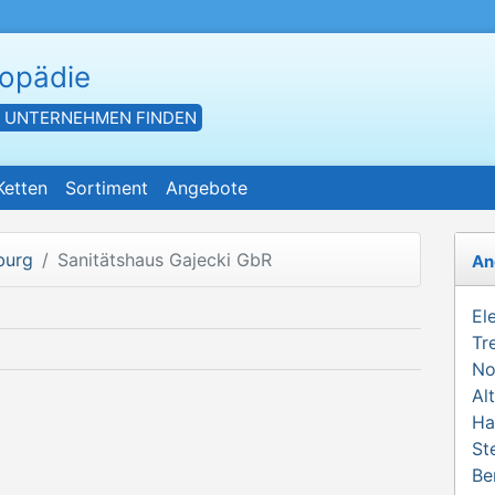
hopädie
- UNTERNEHMEN FINDEN
Ketten
Sortiment
Angebote
burg
Sanitätshaus Gajecki GbR
An
El
Tr
No
Al
Ha
St
Be