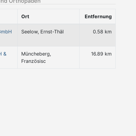
und Orthopäden
Ort
Entfernung
 GmbH
Seelow, Ernst-Thäl
0.58 km
H &
Müncheberg,
16.89 km
Französisc