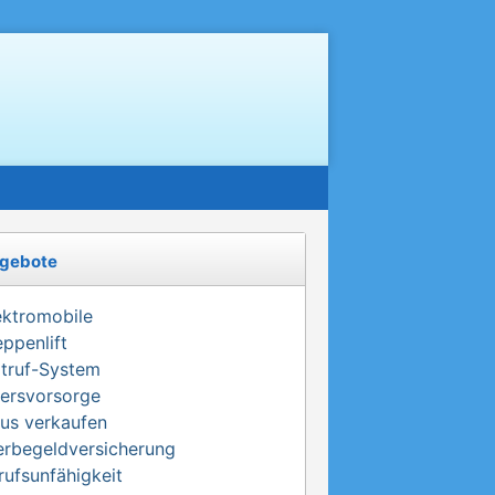
gebote
ektromobile
eppenlift
truf-System
tersvorsorge
us verkaufen
erbegeldversicherung
rufsunfähigkeit