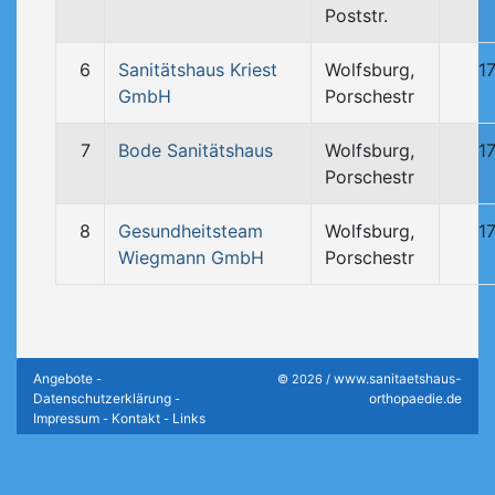
Poststr.
6
Sanitätshaus Kriest
Wolfsburg,
1
GmbH
Porschestr
7
Bode Sanitätshaus
Wolfsburg,
1
Porschestr
8
Gesundheitsteam
Wolfsburg,
1
Wiegmann GmbH
Porschestr
Angebote
www.sanitaetshaus-
-
© 2026 /
Datenschutzerklärung
orthopaedie.de
-
Impressum
Kontakt
Links
-
-