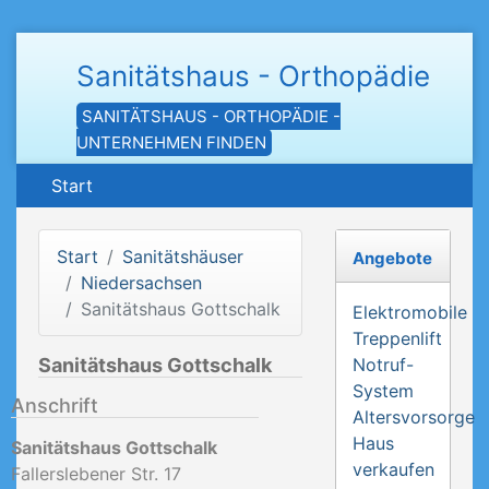
Sanitätshaus - Orthopädie
SANITÄTSHAUS - ORTHOPÄDIE -
UNTERNEHMEN FINDEN
Start
Start
Sanitätshäuser
Angebote
Niedersachsen
Sanitätshaus Gottschalk
Elektromobile
Treppenlift
Sanitätshaus Gottschalk
Notruf-
System
Anschrift
Altersvorsorge
Haus
Sanitätshaus Gottschalk
verkaufen
Fallerslebener Str. 17