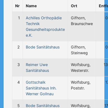
Nr
Name
Ort
Entf
1
Achilles Orthopädie
Gifhorn,
0
Technik
Braunschwe
Gesundheitsprodukte
e.K.
2
Bode Sanitätshaus
Gifhorn,
0
Steinweg
3
Reimer Uwe
Wolfsburg,
13
Sanitätshaus
Westerstr.
4
Gottschalk
Wolfsburg,
1
Sanitätshaus Inh.
Poststr.
Werner Gollnau
5
Bode Sanitätshaus
Wolfsburg,
1