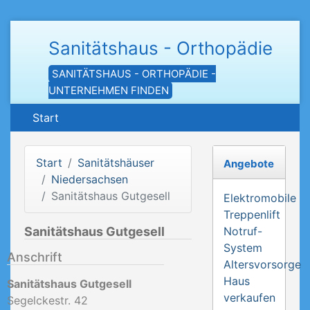
Sanitätshaus - Orthopädie
SANITÄTSHAUS - ORTHOPÄDIE -
UNTERNEHMEN FINDEN
Start
Start
Sanitätshäuser
Angebote
Niedersachsen
Sanitätshaus Gutgesell
Elektromobile
Treppenlift
Sanitätshaus Gutgesell
Notruf-
System
Anschrift
Altersvorsorge
Haus
Sanitätshaus Gutgesell
verkaufen
Segelckestr. 42