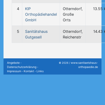
4
KIP
Otterndorf,
13.55
Orthopädiehandel
Große
GmbH
Orts
5
Sanitätshaus
Otterndorf,
14.43
Gutgesell
Reichenstr
Angebote
www.sanitaetshaus-
-
© 2026 /
Datenschutzerklärung
orthopaedie.de
-
Impressum
Kontakt
Links
-
-