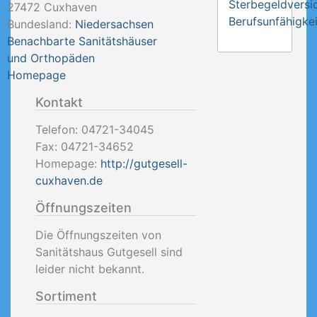
Sterbegeldversi
27472
Cuxhaven
Berufsunfähigkei
Bundesland:
Niedersachsen
Benachbarte Sanitätshäuser
und Orthopäden
Homepage
Kontakt
Telefon:
04721-34045
Fax:
04721-34652
Homepage:
http://gutgesell-
cuxhaven.de
Öffnungszeiten
Die Öffnungszeiten von
Sanitätshaus Gutgesell sind
leider nicht bekannt.
Sortiment