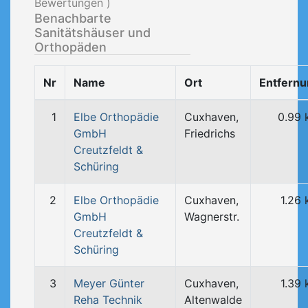
Bewertungen )
Benachbarte
Sanitätshäuser und
Orthopäden
Nr
Name
Ort
Entfern
1
Elbe Orthopädie
Cuxhaven,
0.99
GmbH
Friedrichs
Creutzfeldt &
Schüring
2
Elbe Orthopädie
Cuxhaven,
1.26
GmbH
Wagnerstr.
Creutzfeldt &
Schüring
3
Meyer Günter
Cuxhaven,
1.39
Reha Technik
Altenwalde