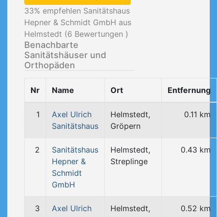
33
% empfehlen Sanitätshaus
Hepner & Schmidt GmbH aus
Helmstedt (
6
Bewertungen )
Benachbarte
Sanitätshäuser und
Orthopäden
Nr
Name
Ort
Entfernung
1
Axel Ulrich
Helmstedt,
0.11 km
Sanitätshaus
Gröpern
2
Sanitätshaus
Helmstedt,
0.43 km
Hepner &
Streplinge
Schmidt
GmbH
3
Axel Ulrich
Helmstedt,
0.52 km