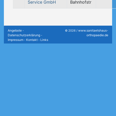
Service GmbH
Bahnhofstr
Angebote
www.sanitaetshaus-
-
© 2026 /
Datenschutzerklärung
orthopaedie.de
-
Impressum
Kontakt
Links
-
-