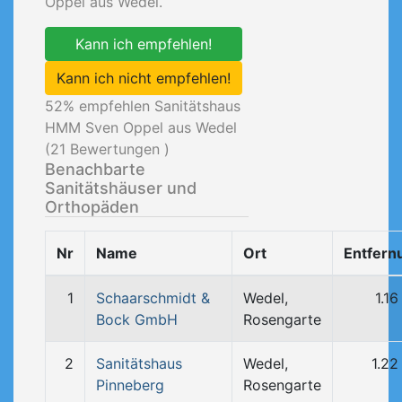
Oppel aus Wedel.
Kann ich empfehlen!
Kann ich nicht empfehlen!
52
% empfehlen Sanitätshaus
HMM Sven Oppel aus Wedel
(
21
Bewertungen )
Benachbarte
Sanitätshäuser und
Orthopäden
Nr
Name
Ort
Entfern
1
Schaarschmidt &
Wedel,
1.1
Bock GmbH
Rosengarte
2
Sanitätshaus
Wedel,
1.22
Pinneberg
Rosengarte