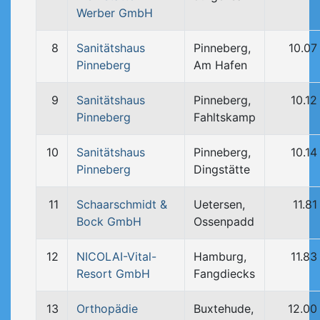
Werber GmbH
8
Sanitätshaus
Pinneberg,
10.07
Pinneberg
Am Hafen
9
Sanitätshaus
Pinneberg,
10.12
Pinneberg
Fahltskamp
10
Sanitätshaus
Pinneberg,
10.14
Pinneberg
Dingstätte
11
Schaarschmidt &
Uetersen,
11.8
Bock GmbH
Ossenpadd
12
NICOLAI-Vital-
Hamburg,
11.83
Resort GmbH
Fangdiecks
13
Orthopädie
Buxtehude,
12.00