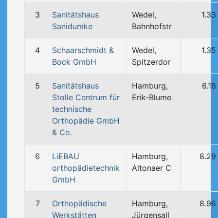
3
Sanitätshaus
Wedel,
1.33
Sanidumke
Bahnhofstr
4
Schaarschmidt &
Wedel,
1.35
Bock GmbH
Spitzerdor
5
Sanitätshaus
Hamburg,
6.18
Stolle Centrum für
Erik-Blume
technische
Orthopädie GmbH
& Co.
6
LiEBAU
Hamburg,
8.29
orthopädietechnik
Altonaer C
GmbH
7
Orthopädische
Hamburg,
8.96
Werkstätten
Jürgensall