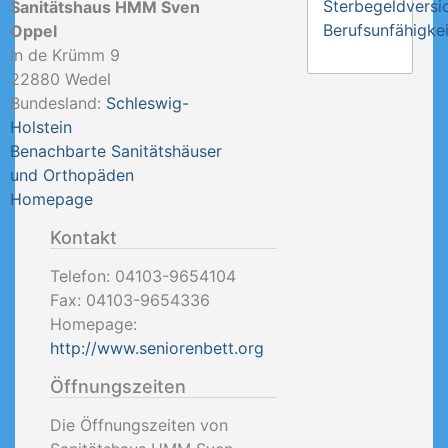
Sterbegeldversi
Sanitätshaus HMM Sven
Berufsunfähigkei
Oppel
In de Krümm 9
22880
Wedel
Bundesland:
Schleswig-
Holstein
Benachbarte Sanitätshäuser
und Orthopäden
Homepage
Kontakt
Telefon:
04103-9654104
Fax:
04103-9654336
Homepage:
http://www.seniorenbett.org
Öffnungszeiten
Die Öffnungszeiten von