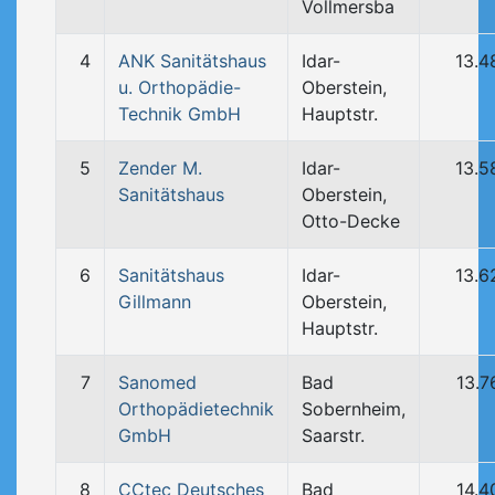
Vollmersba
4
ANK Sanitätshaus
Idar-
13.4
u. Orthopädie-
Oberstein,
Technik GmbH
Hauptstr.
5
Zender M.
Idar-
13.5
Sanitätshaus
Oberstein,
Otto-Decke
6
Sanitätshaus
Idar-
13.6
Gillmann
Oberstein,
Hauptstr.
7
Sanomed
Bad
13.7
Orthopädietechnik
Sobernheim,
GmbH
Saarstr.
8
CCtec Deutsches
Bad
14.4