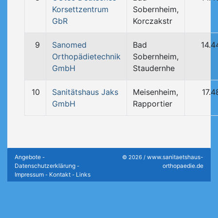
Korsettzentrum
Sobernheim,
GbR
Korczakstr
9
Sanomed
Bad
14.4
Orthopädietechnik
Sobernheim,
GmbH
Staudernhe
10
Sanitätshaus Jaks
Meisenheim,
17.4
GmbH
Rapportier
Angebote
www.sanitaetshaus-
-
© 2026 /
Datenschutzerklärung
orthopaedie.de
-
Impressum
Kontakt
Links
-
-