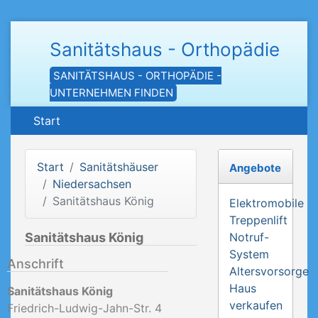
Sanitätshaus - Orthopädie
SANITÄTSHAUS - ORTHOPÄDIE -
UNTERNEHMEN FINDEN
Start
Start
Sanitätshäuser
Angebote
Niedersachsen
Sanitätshaus König
Elektromobile
Treppenlift
Sanitätshaus König
Notruf-
System
Anschrift
Altersvorsorge
Haus
Sanitätshaus König
verkaufen
Friedrich-Ludwig-Jahn-Str. 4