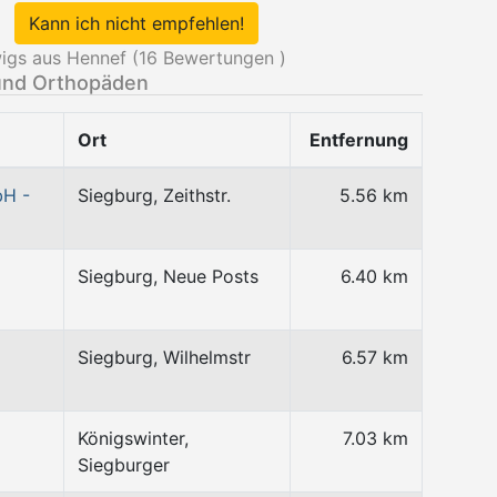
Kann ich nicht empfehlen!
igs aus Hennef (
16
Bewertungen )
und Orthopäden
Ort
Entfernung
bH -
Siegburg, Zeithstr.
5.56 km
Siegburg, Neue Posts
6.40 km
Siegburg, Wilhelmstr
6.57 km
Königswinter,
7.03 km
Siegburger