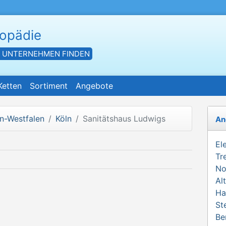
hopädie
- UNTERNEHMEN FINDEN
Ketten
Sortiment
Angebote
n-Westfalen
Köln
Sanitätshaus Ludwigs
An
El
Tr
No
Al
Ha
St
Be