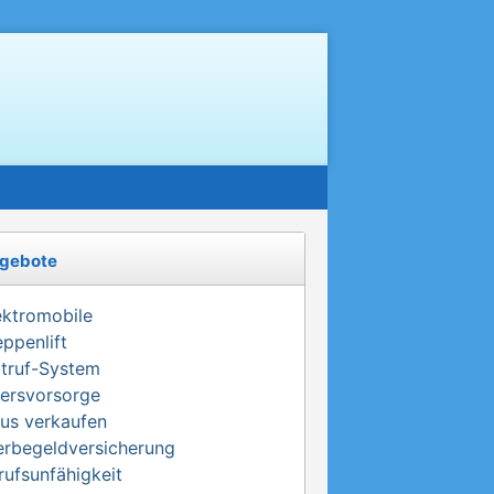
gebote
ektromobile
eppenlift
truf-System
tersvorsorge
us verkaufen
erbegeldversicherung
rufsunfähigkeit