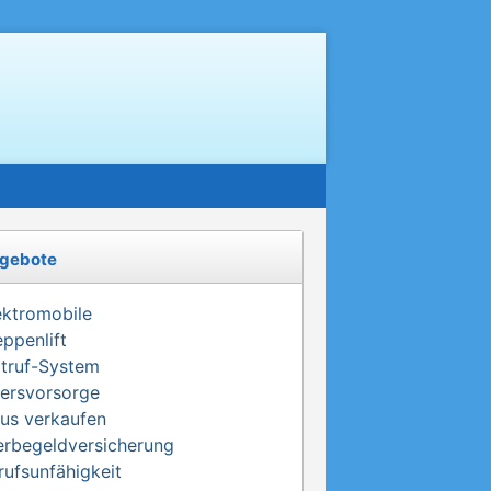
gebote
ektromobile
eppenlift
truf-System
tersvorsorge
us verkaufen
erbegeldversicherung
rufsunfähigkeit