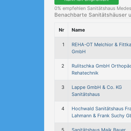
0
% empfehlen Sanitätshaus Medest
Benachbarte Sanitätshäuser 
Nr
Name
1
REHA-OT Melchior & Fittk
GmbH
2
Rulitschka GmbH Orthopäd
Rehatechnik
3
Lappe GmbH & Co. KG
Sanitätshaus
4
Hochwald Sanitätshaus Fr
Lahmann & Frank Suchy G
5
Sanitätshaus Maik Bauer