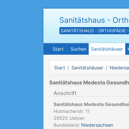
Sanitätshaus - Ort
SANITÄTSHAUS - ORTHOPÄDIE 
Start
Suchen
Sanitätshäuser
Start
Sanitätshäuser
Nieders
Sanitätshaus Medesta Gesundhe
Anschrift
Sanitätshaus Medesta Gesundhei
Hutmacherstr. 11
29525
Uelzen
Bundesland:
Niedersachsen