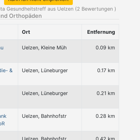
a Gesundheitstreff aus Uelzen (
2
Bewertungen )
und Orthopäden
Ort
Entfernung
au
Uelzen, Kleine Müh
0.09 km
ie- &
Uelzen, Lüneburger
0.17 km
Uelzen, Lüneburger
0.21 km
ank
Uelzen, Bahnhofstr
0.28 km
bR
Uelzen, Bahnhofstr
0.42 km