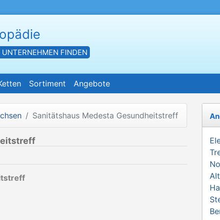
hopädie
- UNTERNEHMEN FINDEN
Ketten
Sortiment
Angebote
achsen
Sanitätshaus Medesta Gesundheitstreff
An
itstreff
El
Tr
No
Al
tstreff
Ha
St
Be