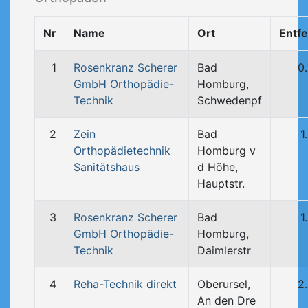
Nr
Name
Ort
Entf
1
Rosenkranz Scherer
Bad
0
GmbH Orthopädie-
Homburg,
Technik
Schwedenpf
2
Zein
Bad
1
Orthopädietechnik
Homburg v
Sanitätshaus
d Höhe,
Hauptstr.
3
Rosenkranz Scherer
Bad
1
GmbH Orthopädie-
Homburg,
Technik
Daimlerstr
4
Reha-Technik direkt
Oberursel,
2
An den Dre