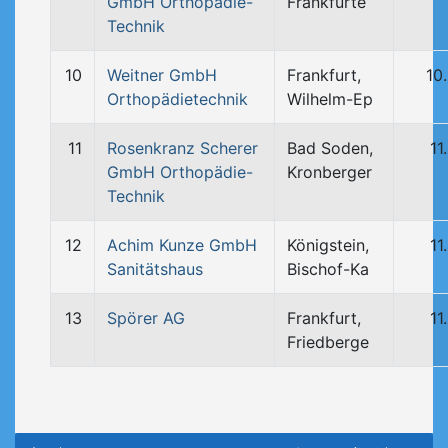
GmbH Orthopädie-
Frankfurte
Technik
10
Weitner GmbH
Frankfurt,
10
Orthopädietechnik
Wilhelm-Ep
11
Rosenkranz Scherer
Bad Soden,
11
GmbH Orthopädie-
Kronberger
Technik
12
Achim Kunze GmbH
Königstein,
11
Sanitätshaus
Bischof-Ka
13
Spörer AG
Frankfurt,
11
Friedberge