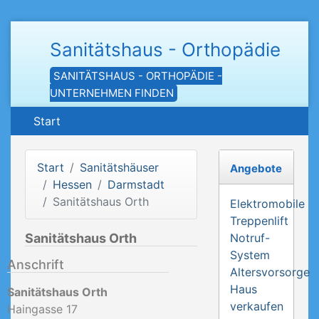
Sanitätshaus - Orthopädie
SANITÄTSHAUS - ORTHOPÄDIE -
UNTERNEHMEN FINDEN
Start
Start
Sanitätshäuser
Angebote
Hessen
Darmstadt
Sanitätshaus Orth
Elektromobile
Treppenlift
Sanitätshaus Orth
Notruf-
System
Anschrift
Altersvorsorge
Haus
Sanitätshaus Orth
verkaufen
Haingasse 17