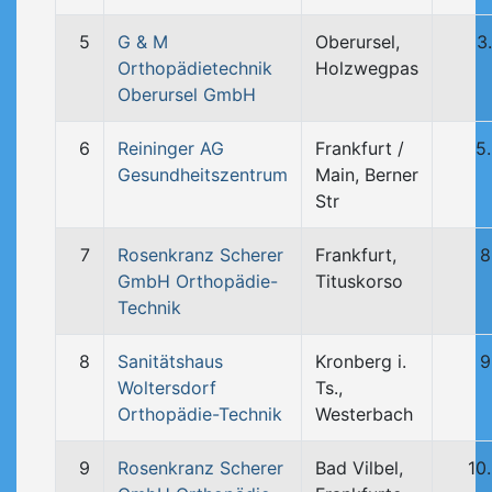
5
G & M
Oberursel,
3
Orthopädietechnik
Holzwegpas
Oberursel GmbH
6
Reininger AG
Frankfurt /
5
Gesundheitszentrum
Main, Berner
Str
7
Rosenkranz Scherer
Frankfurt,
8
GmbH Orthopädie-
Tituskorso
Technik
8
Sanitätshaus
Kronberg i.
9
Woltersdorf
Ts.,
Orthopädie-Technik
Westerbach
9
Rosenkranz Scherer
Bad Vilbel,
10