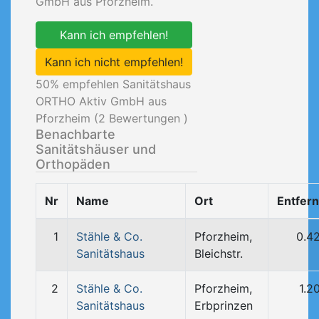
GmbH aus Pforzheim.
Kann ich empfehlen!
Kann ich nicht empfehlen!
50
% empfehlen Sanitätshaus
ORTHO Aktiv GmbH aus
Pforzheim (
2
Bewertungen )
Benachbarte
Sanitätshäuser und
Orthopäden
Nr
Name
Ort
Entfer
1
Stähle & Co.
Pforzheim,
0.4
Sanitätshaus
Bleichstr.
2
Stähle & Co.
Pforzheim,
1.2
Sanitätshaus
Erbprinzen