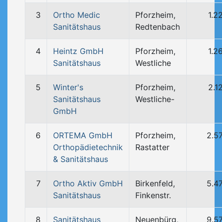
3
Ortho Medic
Pforzheim,
1.2
Sanitätshaus
Redtenbach
4
Heintz GmbH
Pforzheim,
1.2
Sanitätshaus
Westliche
5
Winter's
Pforzheim,
2.1
Sanitätshaus
Westliche-
GmbH
6
ORTEMA GmbH
Pforzheim,
2.5
Orthopädietechnik
Rastatter
& Sanitätshaus
7
Ortho Aktiv GmbH
Birkenfeld,
5.4
Sanitätshaus
Finkenstr.
8
Sanitätshaus
Neuenbürg,
9.5