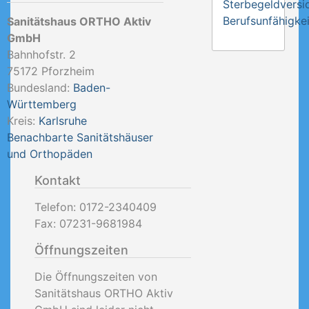
Sterbegeldversi
Berufsunfähigkei
Sanitätshaus ORTHO Aktiv
GmbH
Bahnhofstr. 2
75172
Pforzheim
Bundesland:
Baden-
Württemberg
Kreis:
Karlsruhe
Benachbarte Sanitätshäuser
und Orthopäden
Kontakt
Telefon:
0172-2340409
Fax:
07231-9681984
Öffnungszeiten
Die Öffnungszeiten von
Sanitätshaus ORTHO Aktiv