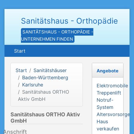
Sanitätshaus - Orthopädie
SANITÄTSHAUS - ORTHOPÄDIE -
UNTERNEHMEN FINDEN
Start
Start
Sanitätshäuser
Angebote
Baden-Württemberg
Karlsruhe
Elektromobile
Sanitätshaus ORTHO
Treppenlift
Aktiv GmbH
Notruf-
System
Sanitätshaus ORTHO Aktiv
Altersvorsorge
GmbH
Haus
verkaufen
Anschrift