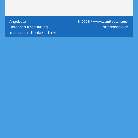
Angebote
www.sanitaetshaus-
-
© 2026 /
Datenschutzerklärung
orthopaedie.de
-
Impressum
Kontakt
Links
-
-