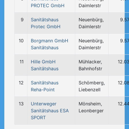
PROTEC GmbH
Daimlerstr
9
Sanitätshaus
Neuenbürg,
9.5
Protec GmbH
Daimlerstr
10
Borgmann GmbH
Neuenbürg,
9.5
Sanitätshaus
Daimlerstr
11
Hille GmbH
Mühlacker,
12.0
Sanitätshaus
Bahnhofstr
12
Sanitätshaus
Schömberg,
12.0
Reha-Point
Liebenzell
13
Unterweger
Mönsheim,
12.4
Sanitätshaus ESA
Leonberger
SPORT