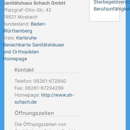
Sterbegeldversi
Sanitätshaus Schach GmbH
Berufsunfähigkei
Pfalzgraf-Otto-Str. 42
74821
Mosbach
Bundesland:
Baden-
Württemberg
Kreis:
Karlsruhe
Benachbarte Sanitätshäuser
und Orthopäden
Homepage
Kontakt
Telefon:
06261-672940
Fax:
06261-67294299
Homepage:
http://www.sh-
schach.de
Öffnungszeiten
Die Öffnungszeiten von