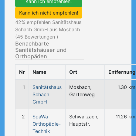
Kann ich empfehlen!
Kann ich nicht empfehlen!
42
% empfehlen Sanitätshaus
Schach GmbH aus Mosbach
(
45
Bewertungen )
Benachbarte
Sanitätshäuser und
Orthopäden
Nr
Name
Ort
Entfernung
1
Sanitätshaus
Mosbach,
1.30 km
Schach
Gartenweg
GmbH
2
SpäWa
Schwarzach,
11.26 km
Orthopädie-
Hauptstr.
Technik