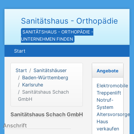
Sanitätshaus - Orthopädie
SANITÄTSHAUS - ORTHOPÄDIE -
UNTERNEHMEN FINDEN
Start
Start
Sanitätshäuser
Angebote
Baden-Württemberg
Karlsruhe
Elektromobile
Sanitätshaus Schach
Treppenlift
GmbH
Notruf-
System
Sanitätshaus Schach GmbH
Altersvorsorge
Haus
Anschrift
verkaufen