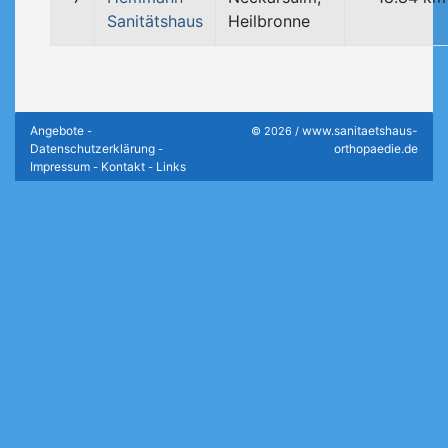
Sanitätshaus
Heilbronne
Angebote
www.sanitaetshaus-
-
© 2026 /
Datenschutzerklärung
orthopaedie.de
-
Impressum
Kontakt
Links
-
-