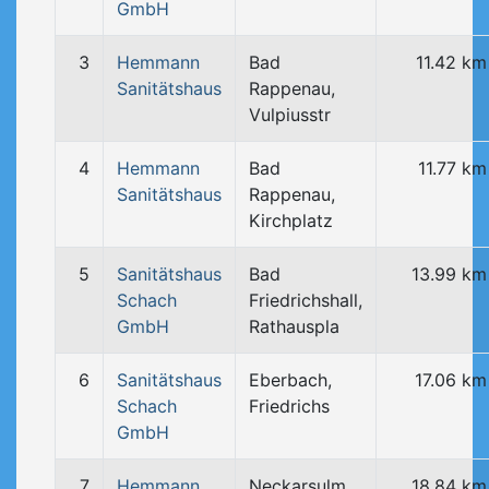
GmbH
3
Hemmann
Bad
11.42 km
Sanitätshaus
Rappenau,
Vulpiusstr
4
Hemmann
Bad
11.77 km
Sanitätshaus
Rappenau,
Kirchplatz
5
Sanitätshaus
Bad
13.99 km
Schach
Friedrichshall,
GmbH
Rathauspla
6
Sanitätshaus
Eberbach,
17.06 km
Schach
Friedrichs
GmbH
7
Hemmann
Neckarsulm,
18.84 km