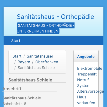
Sanitätshaus - Orthopädie
SANITÄTSHAUS - ORTHOPÄDIE -
UNTERNEHMEN FINDEN
Start
Start
Sanitätshäuser
Angebote
Bayern
Oberfranken
Sanitätshaus Schiele
Elektromobile
Treppenlift
Sanitätshaus Schiele
Notruf-
System
Anschrift
Altersvorsorge
Haus
Sanitätshaus Schiele
verkaufen
Bahnhofstr. 6