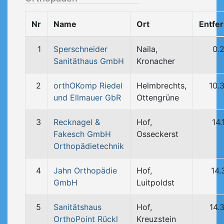
Nr
Name
Ort
Entfe
1
Sperschneider
Naila,
0.
Sanitäthaus GmbH
Kronacher
2
orthOKomp Riedel
Helmbrechts,
10.
und Ellmauer GbR
Ottengrüne
3
Recknagel &
Hof,
14.
Fakesch GmbH
Osseckerst
Orthopädietechnik
4
Jahn Orthopädie
Hof,
14.
GmbH
Luitpoldst
5
Sanitätshaus
Hof,
14.
OrthoPoint Rückl
Kreuzstein