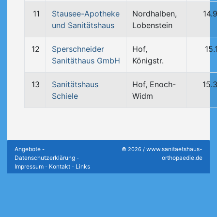
11
Stausee-Apotheke
Nordhalben,
14.
und Sanitätshaus
Lobenstein
12
Sperschneider
Hof,
15.
Sanitäthaus GmbH
Königstr.
13
Sanitätshaus
Hof, Enoch-
15.
Schiele
Widm
Angebote
www.sanitaetshaus-
-
© 2026 /
Datenschutzerklärung
orthopaedie.de
-
Impressum
Kontakt
Links
-
-