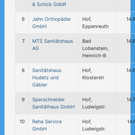
& Schick GdbR
6
Jahn Orthopädie
Hof,
14.
GmbH
Eppenreuth
7
MTS Sanitätshaus
Bad
14.
AG
Lobenstein,
Heinrich-B
8
Sanitätshaus
Hof,
14.
Hudetz und
Klosterstr
Gäbler
9
Sperschneider
Hof,
14.
Sanitäthaus GmbH
Ludwigstr.
10
Reha Service
Hof,
14.
GmbH
Ludwigstr.