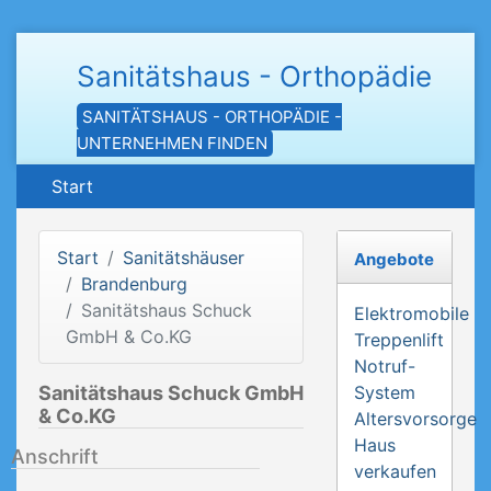
Sanitätshaus - Orthopädie
SANITÄTSHAUS - ORTHOPÄDIE -
UNTERNEHMEN FINDEN
Start
Start
Sanitätshäuser
Angebote
Brandenburg
Sanitätshaus Schuck
Elektromobile
GmbH & Co.KG
Treppenlift
Notruf-
Sanitätshaus Schuck GmbH
System
& Co.KG
Altersvorsorge
Haus
Anschrift
verkaufen