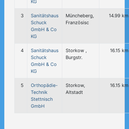
KG
3
Sanitätshaus
Müncheberg,
14.99 km
Schuck
Französisc
GmbH & Co
KG
4
Sanitätshaus
Storkow ,
16.15 km
Schuck
Burgstr.
GmbH & Co
KG
5
Orthopädie-
Storkow,
16.15 km
Technik
Altstadt
Stettnisch
GmbH