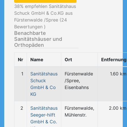
38
% empfehlen Sanitätshaus
Schuck GmbH & Co.KG aus
Fürstenwalde /Spree (
24
Bewertungen )
Benachbarte
Sanitätshäuser und
Orthopäden
Nr
Name
Ort
Entfernung
1
Sanitätshaus
Fürstenwalde
1.60 km
Schuck
/Spree,
GmbH & Co
Eisenbahns
KG
2
Sanitätshaus
Fürstenwalde,
2.00 km
Seeger-hilft
Mühlenstr.
GmbH & Co.