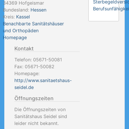
Sterbegeldversi
34369
Hofgeismar
Berufsunfähigkei
Bundesland:
Hessen
Kreis:
Kassel
Benachbarte Sanitätshäuser
und Orthopäden
Homepage
Kontakt
Telefon:
05671-50081
Fax:
05671-50082
Homepage:
http://www.sanitaetshaus-
seidel.de
Öffnungszeiten
Die Öffnungszeiten von
Sanitätshaus Seidel sind
leider nicht bekannt.