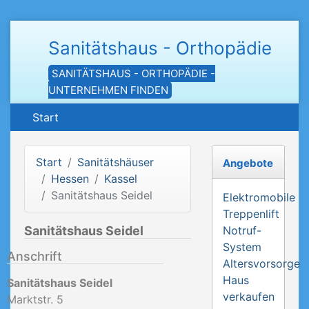
Sanitätshaus - Orthopädie
SANITÄTSHAUS - ORTHOPÄDIE -
UNTERNEHMEN FINDEN
Start
Start
Sanitätshäuser
Angebote
Hessen
Kassel
Sanitätshaus Seidel
Elektromobile
Treppenlift
Sanitätshaus Seidel
Notruf-
System
Anschrift
Altersvorsorge
Haus
Sanitätshaus Seidel
verkaufen
Marktstr. 5