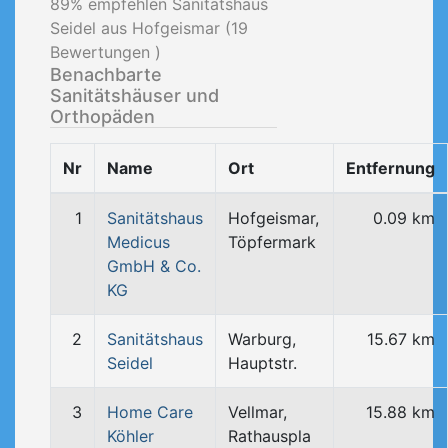
89
% empfehlen Sanitätshaus
Seidel aus Hofgeismar (
19
Bewertungen )
Benachbarte
Sanitätshäuser und
Orthopäden
Nr
Name
Ort
Entfernung
1
Sanitätshaus
Hofgeismar,
0.09 km
Medicus
Töpfermark
GmbH & Co.
KG
2
Sanitätshaus
Warburg,
15.67 km
Seidel
Hauptstr.
3
Home Care
Vellmar,
15.88 km
Köhler
Rathauspla