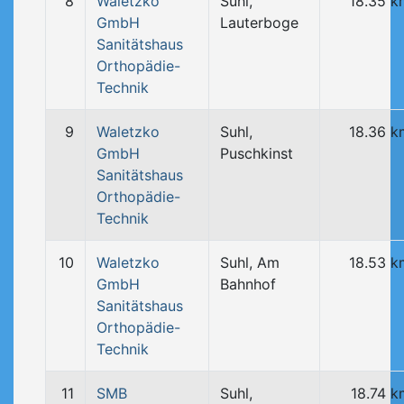
8
Waletzko
Suhl,
18.35 k
GmbH
Lauterboge
Sanitätshaus
Orthopädie-
Technik
9
Waletzko
Suhl,
18.36 k
GmbH
Puschkinst
Sanitätshaus
Orthopädie-
Technik
10
Waletzko
Suhl, Am
18.53 k
GmbH
Bahnhof
Sanitätshaus
Orthopädie-
Technik
11
SMB
Suhl,
18.74 k