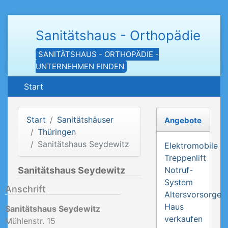
Sanitätshaus - Orthopädie
SANITÄTSHAUS - ORTHOPÄDIE -
UNTERNEHMEN FINDEN
Start
Start
Sanitätshäuser
Angebote
Thüringen
Sanitätshaus Seydewitz
Elektromobile
Treppenlift
Sanitätshaus Seydewitz
Notruf-
System
Anschrift
Altersvorsorge
Haus
Sanitätshaus Seydewitz
verkaufen
Mühlenstr. 15