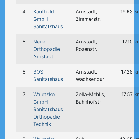
4
Kaufhold
Arnstadt,
16.93 k
GmbH
Zimmerstr.
Sanitätshaus
5
Neue
Arnstadt,
17.10 
Orthopädie
Rosenstr.
Arnstadt
6
BOS
Arnstadt,
17.28 k
Sanitätshaus
Wachsenbur
7
Waletzko
Zella-Mehlis,
17.57 k
GmbH
Bahnhofstr
Sanitätshaus
Orthopädie-
Technik