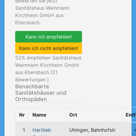
Bewerten Sie jetzt
Sanitätshaus Weinmann
Kirchheim GmbH aus
Ebersbach.
Kann ich empfehlen!
Kann ich nicht empfehlen!
52
% empfehlen Sanitätshaus
Weinmann Kirchheim GmbH
aus Ebersbach (
21
Bewertungen )
Benachbarte
Sanitätshäuser und
Orthopäden
Nr
Name
Ort
Ent
1
Hartlieb
Uhingen, Bahnhofstr