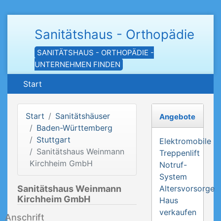
Sanitätshaus - Orthopädie
SANITÄTSHAUS - ORTHOPÄDIE -
UNTERNEHMEN FINDEN
Start
Start
Sanitätshäuser
Angebote
Baden-Württemberg
Stuttgart
Elektromobile
Sanitätshaus Weinmann
Treppenlift
Kirchheim GmbH
Notruf-
System
Sanitätshaus Weinmann
Altersvorsorge
Kirchheim GmbH
Haus
verkaufen
Anschrift