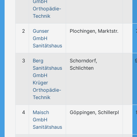
GmbH
Orthopädie-
Technik
2
Gunser
Plochingen, Marktstr.
GmbH
Sanitätshaus
3
Berg
Schorndorf,
Sanitätshaus
Schlichten
GmbH
Krüger
Orthopädie-
Technik
4
Maisch
Göppingen, Schillerpl
GmbH
Sanitätshaus