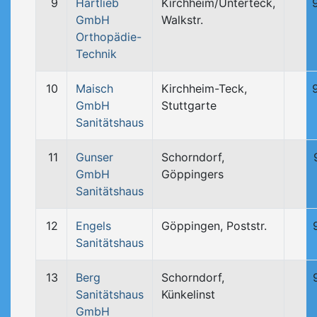
9
Hartlieb
Kirchheim/Unterteck,
GmbH
Walkstr.
Orthopädie-
Technik
10
Maisch
Kirchheim-Teck,
GmbH
Stuttgarte
Sanitätshaus
11
Gunser
Schorndorf,
GmbH
Göppingers
Sanitätshaus
12
Engels
Göppingen, Poststr.
Sanitätshaus
13
Berg
Schorndorf,
Sanitätshaus
Künkelinst
GmbH