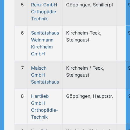
5
Renz GmbH
Göppingen, Schillerpl
Orthopädie
Technik
6
Sanitätshaus
Kirchheim-Teck,
Weinmann
Steingaust
Kirchheim
GmbH
7
Maisch
Kirchheim / Teck,
GmbH
Steingaust
Sanitätshaus
8
Hartlieb
Göppingen, Hauptstr.
GmbH
Orthopädie-
Technik