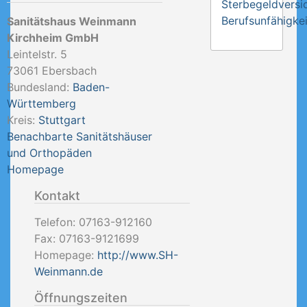
Sterbegeldversi
Berufsunfähigkei
Sanitätshaus Weinmann
Kirchheim GmbH
Leintelstr. 5
73061
Ebersbach
Bundesland:
Baden-
Württemberg
Kreis:
Stuttgart
Benachbarte Sanitätshäuser
und Orthopäden
Homepage
Kontakt
Telefon:
07163-912160
Fax:
07163-9121699
Homepage:
http://www.SH-
Weinmann.de
Öffnungszeiten