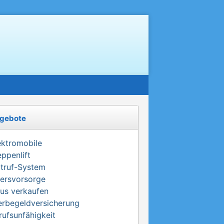
gebote
ektromobile
eppenlift
truf-System
tersvorsorge
us verkaufen
erbegeldversicherung
rufsunfähigkeit