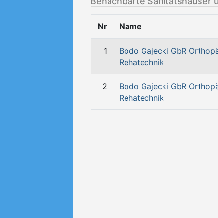
Benachbarte Sanitätshäuser 
Nr
Name
1
Bodo Gajecki GbR Orthopä
Rehatechnik
2
Bodo Gajecki GbR Orthopä
Rehatechnik