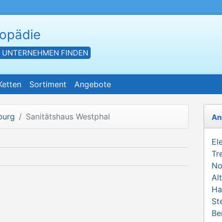
hopädie
- UNTERNEHMEN FINDEN
Ketten
Sortiment
Angebote
burg
Sanitätshaus Westphal
An
El
Tr
No
Al
Ha
St
Be