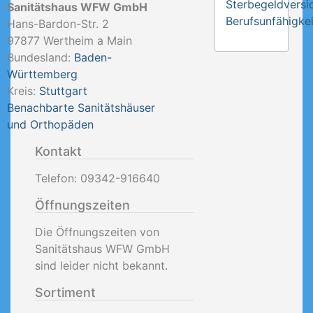
Sterbegeldversi
Sanitätshaus WFW GmbH
Berufsunfähigkei
Hans-Bardon-Str. 2
97877
Wertheim a Main
Bundesland:
Baden-
Württemberg
Kreis:
Stuttgart
Benachbarte Sanitätshäuser
und Orthopäden
Kontakt
Telefon:
09342-916640
Öffnungszeiten
Die Öffnungszeiten von
Sanitätshaus WFW GmbH
sind leider nicht bekannt.
Sortiment