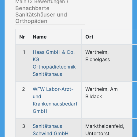
Main (
2
Bewertungen )
Benachbarte
Sanitätshäuser und
Orthopäden
Nr
Name
Ort
1
Haas GmbH & Co.
Wertheim,
KG
Eichelgass
Orthopädietechnik
Sanitätshaus
2
WFW Labor-Arzt-
Wertheim, Am
und
Bildack
Krankenhausbedarf
GmbH
3
Sanitätshaus
Marktheidenfeld,
Schwind GmbH
Untertorst