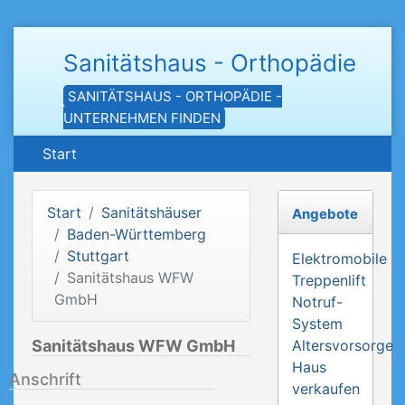
Sanitätshaus - Orthopädie
SANITÄTSHAUS - ORTHOPÄDIE -
UNTERNEHMEN FINDEN
Start
Start
Sanitätshäuser
Angebote
Baden-Württemberg
Stuttgart
Elektromobile
Sanitätshaus WFW
Treppenlift
GmbH
Notruf-
System
Sanitätshaus WFW GmbH
Altersvorsorge
Haus
Anschrift
verkaufen