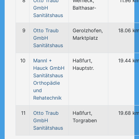
8
Otto Traub
Werneck,
11.96 k
GmbH
Balthasar-
Sanitätshaus
9
Otto Traub
Gerolzhofen,
18.06 k
GmbH
Marktplatz
Sanitätshaus
10
Mannl +
Haßfurt,
19.44 k
Hauck GmbH
Hauptstr.
Sanitätshaus
Orthopädie
und
Rehatechnik
11
Otto Traub
Haßfurt,
19.68 k
GmbH
Torgraben
Sanitätshaus