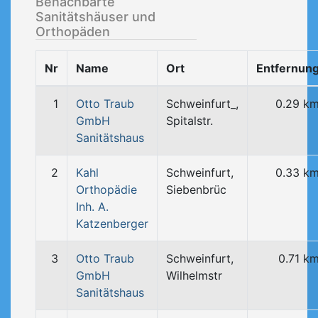
Benachbarte
Sanitätshäuser und
Orthopäden
Nr
Name
Ort
Entfernun
1
Otto Traub
Schweinfurt_,
0.29 k
GmbH
Spitalstr.
Sanitätshaus
2
Kahl
Schweinfurt,
0.33 k
Orthopädie
Siebenbrüc
Inh. A.
Katzenberger
3
Otto Traub
Schweinfurt,
0.71 k
GmbH
Wilhelmstr
Sanitätshaus