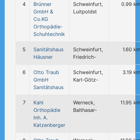
4
Brünner
Schweinfurt,
0.99 k
GmbH &
Luitpoldst
Co.KG
Orthopädie-
Schuhtechnik
5
Sanitätshaus
Schweinfurt,
1.60 k
Häusner
Friedrich-
6
Otto Traub
Schweinfurt,
3.19 k
GmbH
Karl-Götz-
Sanitätshaus
7
Kahl
Werneck,
11.95 k
Orthopädie
Balthasar-
Inh. A.
Katzenberger