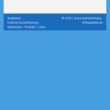
Angebote
www.sanitaetshaus-
-
© 2026 /
Datenschutzerklärung
orthopaedie.de
-
Impressum
Kontakt
Links
-
-