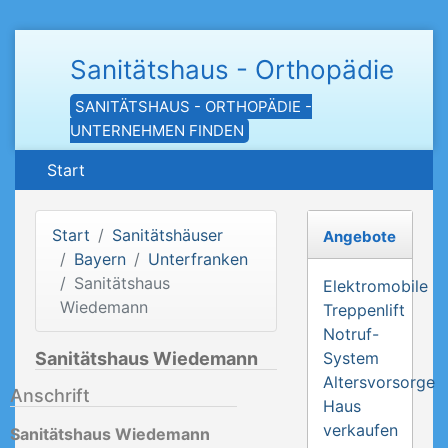
Sanitätshaus - Orthopädie
SANITÄTSHAUS - ORTHOPÄDIE -
UNTERNEHMEN FINDEN
Start
Start
Sanitätshäuser
Angebote
Bayern
Unterfranken
Sanitätshaus
Elektromobile
Wiedemann
Treppenlift
Notruf-
Sanitätshaus Wiedemann
System
Altersvorsorge
Anschrift
Haus
verkaufen
Sanitätshaus Wiedemann