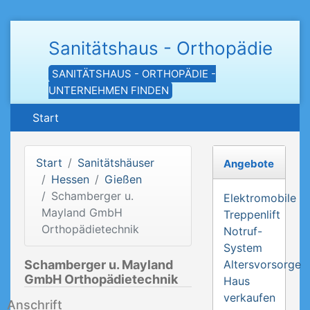
Sanitätshaus - Orthopädie
SANITÄTSHAUS - ORTHOPÄDIE -
UNTERNEHMEN FINDEN
Start
Start
Sanitätshäuser
Angebote
Hessen
Gießen
Schamberger u.
Elektromobile
Mayland GmbH
Treppenlift
Orthopädietechnik
Notruf-
System
Schamberger u. Mayland
Altersvorsorge
GmbH Orthopädietechnik
Haus
verkaufen
Anschrift