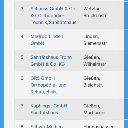
3
Schauss GmbH & Co
Wetzlar,
KG Orthopädie-
Brückenstr
Technik/Sanitätshaus
4
Medrob Linden
Linden,
GmbH
Siemensstr
5
Sanitätshaus Frohn
Gießen,
GmbH & Co. KG
Wilhelmstr
6
ORS GmbH
Gießen,
Orthopädie- und
Bleichstr.
Rehatechnik
7
Kaphingst GmbH
Gießen,
Sanitätshaus
Marburger
8
Schwa-Medico
Ehringshausen,