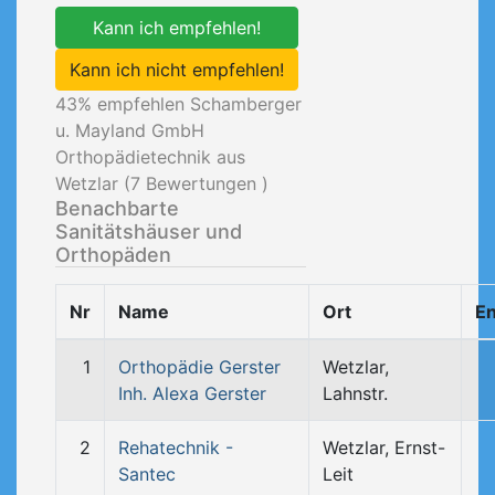
Kann ich empfehlen!
Kann ich nicht empfehlen!
43
% empfehlen Schamberger
u. Mayland GmbH
Orthopädietechnik aus
Wetzlar (
7
Bewertungen )
Benachbarte
Sanitätshäuser und
Orthopäden
Nr
Name
Ort
En
1
Orthopädie Gerster
Wetzlar,
Inh. Alexa Gerster
Lahnstr.
2
Rehatechnik -
Wetzlar, Ernst-
Santec
Leit