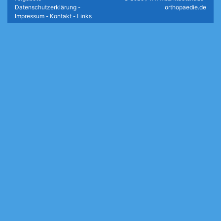
Datenschutzerklärung
orthopaedie.de
-
Impressum
Kontakt
Links
-
-