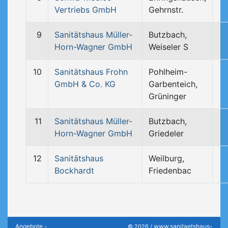
Vertriebs GmbH
Gehrnstr.
9
Sanitätshaus Müller-
Butzbach,
Horn-Wagner GmbH
Weiseler S
10
Sanitätshaus Frohn
Pohlheim-
GmbH & Co. KG
Garbenteich,
Grüninger
11
Sanitätshaus Müller-
Butzbach,
Horn-Wagner GmbH
Griedeler
12
Sanitätshaus
Weilburg,
Bockhardt
Friedenbac
Angebote
www.sanitaetshaus-
-
© 2026 /