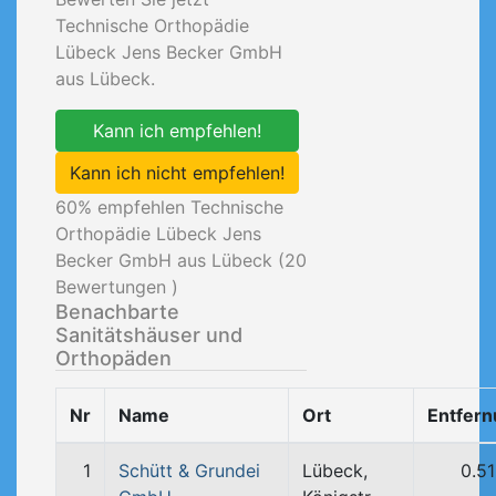
Technische Orthopädie
Lübeck Jens Becker GmbH
aus Lübeck.
Kann ich empfehlen!
Kann ich nicht empfehlen!
60
% empfehlen Technische
Orthopädie Lübeck Jens
Becker GmbH aus Lübeck (
20
Bewertungen )
Benachbarte
Sanitätshäuser und
Orthopäden
Nr
Name
Ort
Entfer
1
Schütt & Grundei
Lübeck,
0.5