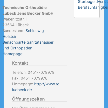
Sterbegeldversi
Berufsunfähigkei
Technische Orthopädie
Lübeck Jens Becker GmbH
Wakenitzstr. 1
23564
Lübeck
Bundesland:
Schleswig-
Holstein
Benachbarte Sanitätshäuser
und Orthopäden
Homepage
Kontakt
Telefon:
0451-7079979
Fax:
0451-7079978
Homepage:
http://www.to-
luebeck.de
Öffnungszeiten