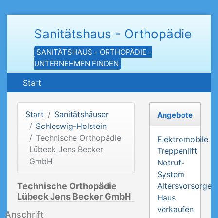
Sanitätshaus - Orthopädie
SANITÄTSHAUS - ORTHOPÄDIE -
UNTERNEHMEN FINDEN
Start
Start
Sanitätshäuser
Angebote
Schleswig-Holstein
Technische Orthopädie
Elektromobile
Lübeck Jens Becker
Treppenlift
GmbH
Notruf-
System
Technische Orthopädie
Altersvorsorge
Lübeck Jens Becker GmbH
Haus
verkaufen
Anschrift