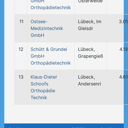
GmbH
Osterweide
Orthopädietechnik
11
Ostsee-
Lübeck, Im
3.0
Medizintechnik
Gleisdr
GmbH
12
Schütt & Grundei
Lübeck,
4.1
GmbH
Grapengieß
Orthopädietechnik
13
Klaus-Dieter
Lübeck,
4.6
Schoofs
Andersenri
Orthopädie
Technik