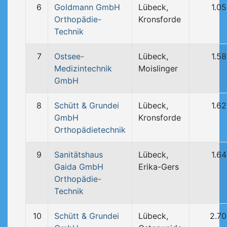
6
Goldmann GmbH
Lübeck,
1.0
Orthopädie-
Kronsforde
Technik
7
Ostsee-
Lübeck,
1.5
Medizintechnik
Moislinger
GmbH
8
Schütt & Grundei
Lübeck,
1.6
GmbH
Kronsforde
Orthopädietechnik
9
Sanitätshaus
Lübeck,
1.6
Gaida GmbH
Erika-Gers
Orthopädie-
Technik
10
Schütt & Grundei
Lübeck,
2.7