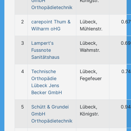
GmbH
Königstr.
Orthopädietechnik
2
carepoint Thum &
Lübeck,
0.6
Wilharm oHG
Mühlenstr.
3
Lampert's
Lübeck,
0.6
Fussnote
Wahmstr.
Sanitätshaus
4
Technische
Lübeck,
0.7
Orthopädie
Fegefeuer
Lübeck Jens
Becker GmbH
5
Schütt & Grundei
Lübeck,
0.9
GmbH
Königstr.
Orthopädietechnik