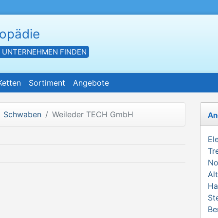
hopädie
- UNTERNEHMEN FINDEN
Ketten
Sortiment
Angebote
Schwaben
Weileder TECH GmbH
An
El
Tr
No
Al
Ha
St
Be