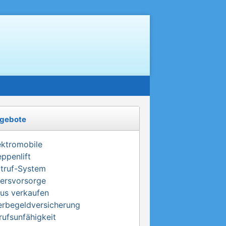
gebote
ektromobile
eppenlift
truf-System
tersvorsorge
us verkaufen
erbegeldversicherung
rufsunfähigkeit