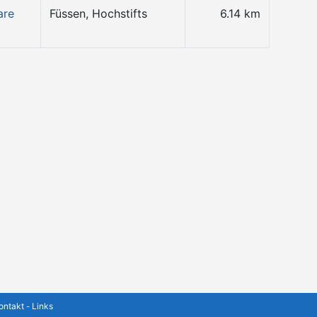
are
Füssen, Hochstifts
6.14 km
ontakt
Links
-