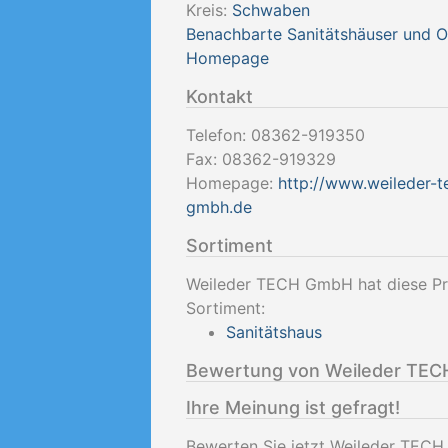
Kreis:
Schwaben
Benachbarte Sanitätshäuser und 
Homepage
Kontakt
Telefon:
08362-919350
Fax:
08362-919329
Homepage:
http://www.weileder-t
gmbh.de
Sortiment
Weileder TECH GmbH hat diese Pro
Sortiment:
Sanitätshaus
Bewertung von Weileder TE
Ihre Meinung ist gefragt!
Bewerten Sie jetzt Weileder TEC