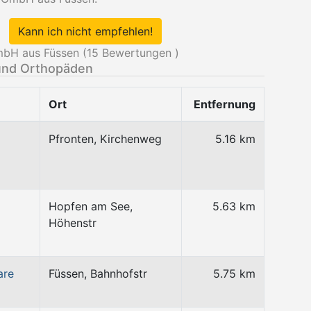
Kann ich nicht empfehlen!
bH aus Füssen (
15
Bewertungen )
und Orthopäden
Ort
Entfernung
Pfronten, Kirchenweg
5.16 km
Hopfen am See,
5.63 km
Höhenstr
are
Füssen, Bahnhofstr
5.75 km