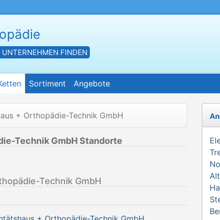
hopädie
- UNTERNEHMEN FINDEN
Ketten
Sortiment
Angebote
aus + Orthopädie-Technik GmbH
An
die-Technik GmbH Standorte
El
Tr
No
Al
thopädie-Technik GmbH
Ha
St
Be
ntätshaus + Orthopädie-Technik GmbH