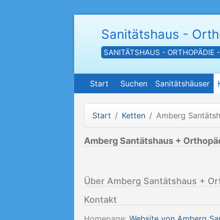
Sanitätshaus - Ort
SANITÄTSHAUS - ORTHOPÄDIE 
Start
Suchen
Sanitätshäuser
Start
Ketten
Amberg Santätsh
Amberg Santätshaus + Orthopä
Über Amberg Santätshaus + Or
Kontakt
Homepage:
Website von Amberg Sa