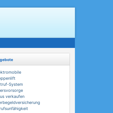
gebote
ektromobile
eppenlift
truf-System
tersvorsorge
us verkaufen
erbegeldversicherung
rufsunfähigkeit