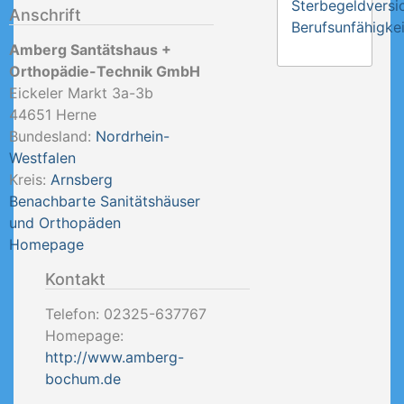
Sterbegeldversi
Anschrift
Berufsunfähigkei
Amberg Santätshaus +
Orthopädie-Technik GmbH
Eickeler Markt 3a-3b
44651
Herne
Bundesland:
Nordrhein-
Westfalen
Kreis:
Arnsberg
Benachbarte Sanitätshäuser
und Orthopäden
Homepage
Kontakt
Telefon:
02325-637767
Homepage:
http://www.amberg-
bochum.de