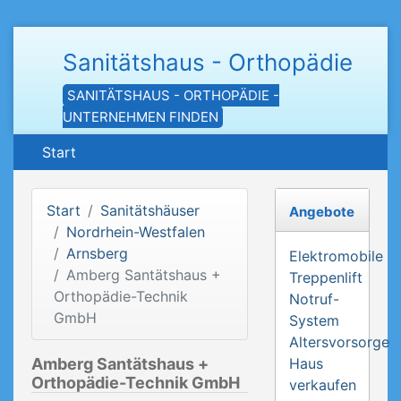
Sanitätshaus - Orthopädie
SANITÄTSHAUS - ORTHOPÄDIE -
UNTERNEHMEN FINDEN
Start
Start
Sanitätshäuser
Angebote
Nordrhein-Westfalen
Arnsberg
Elektromobile
Amberg Santätshaus +
Treppenlift
Orthopädie-Technik
Notruf-
GmbH
System
Altersvorsorge
Amberg Santätshaus +
Haus
Orthopädie-Technik GmbH
verkaufen