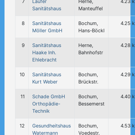
7
Laufer
Herne,
4.23 
Sanitätshaus
Manteuffel
8
Sanitätshaus
Bochum,
4.25 
Möller GmbH
Hans-Böckl
9
Sanitätshaus
Herne,
4.28 
Haake Inh.
Bahnhofstr
Ehlebracht
10
Sanitätshaus
Bochum,
4.29 
Kurt Weber
Brückstr.
11
Schade GmbH
Bochum,
4.40 
Orthopädie-
Bessemerst
Technik
12
Gesundheitshaus
Bochum,
4.53 
Watermann
Voedestr.