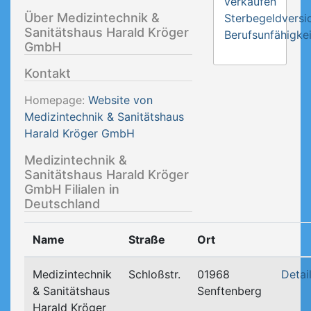
verkaufen
Über Medizintechnik &
Sterbegeldversi
Sanitätshaus Harald Kröger
Berufsunfähigkei
GmbH
Kontakt
Homepage:
Website von
Medizintechnik & Sanitätshaus
Harald Kröger GmbH
Medizintechnik &
Sanitätshaus Harald Kröger
GmbH Filialen in
Deutschland
Name
Straße
Ort
Medizintechnik
Schloßstr.
01968
Detai
& Sanitätshaus
Senftenberg
Harald Kröger