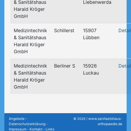
& Sanitätshaus
Liebenwerda
Harald Kröger
GmbH
Medizintechnik
Schillerst
15907
Detai
& Sanitätshaus
Lübben
Harald Kröger
GmbH
Medizintechnik
Berliner S
15926
Detai
& Sanitätshaus
Luckau
Harald Kröger
GmbH
Angebote
www.sanitaetshaus-
-
© 2026 /
Datenschutzerklärung
orthopaedie.de
-
Impressum
Kontakt
Links
-
-