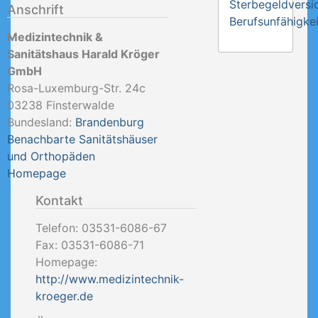
Sterbegeldversi
Anschrift
Berufsunfähigkei
Medizintechnik &
Sanitätshaus Harald Kröger
GmbH
Rosa-Luxemburg-Str. 24c
03238
Finsterwalde
Bundesland:
Brandenburg
Benachbarte Sanitätshäuser
und Orthopäden
Homepage
Kontakt
Telefon:
03531-6086-67
Fax:
03531-6086-71
Homepage:
http://www.medizintechnik-
kroeger.de