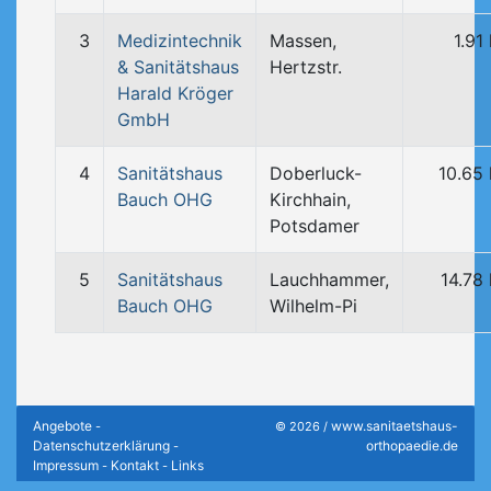
3
Medizintechnik
Massen,
1.91
& Sanitätshaus
Hertzstr.
Harald Kröger
GmbH
4
Sanitätshaus
Doberluck-
10.65
Bauch OHG
Kirchhain,
Potsdamer
5
Sanitätshaus
Lauchhammer,
14.78
Bauch OHG
Wilhelm-Pi
Angebote
www.sanitaetshaus-
-
© 2026 /
Datenschutzerklärung
orthopaedie.de
-
Impressum
Kontakt
Links
-
-