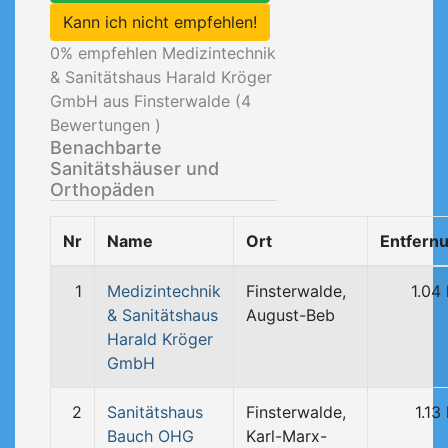
Kann ich nicht empfehlen!
0
% empfehlen Medizintechnik
& Sanitätshaus Harald Kröger
GmbH aus Finsterwalde (
4
Bewertungen )
Benachbarte
Sanitätshäuser und
Orthopäden
Nr
Name
Ort
Entfern
1
Medizintechnik
Finsterwalde,
1.04
& Sanitätshaus
August-Beb
Harald Kröger
GmbH
2
Sanitätshaus
Finsterwalde,
1.13
Bauch OHG
Karl-Marx-