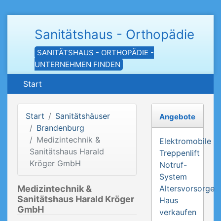
Sanitätshaus - Orthopädie
SANITÄTSHAUS - ORTHOPÄDIE -
UNTERNEHMEN FINDEN
Start
Start
Sanitätshäuser
Angebote
Brandenburg
Medizintechnik &
Elektromobile
Sanitätshaus Harald
Treppenlift
Kröger GmbH
Notruf-
System
Medizintechnik &
Altersvorsorge
Sanitätshaus Harald Kröger
Haus
GmbH
verkaufen