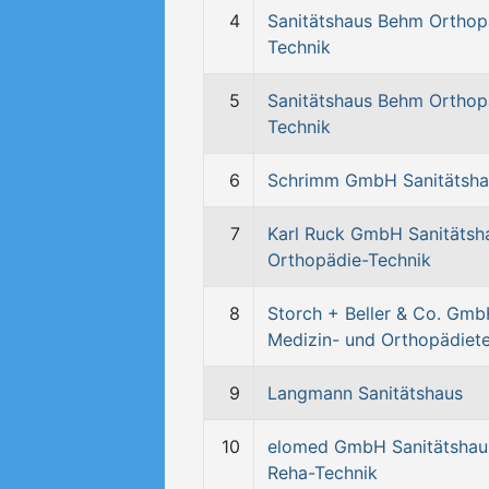
4
Sanitätshaus Behm Orthop
Technik
5
Sanitätshaus Behm Orthop
Technik
6
Schrimm GmbH Sanitätsha
7
Karl Ruck GmbH Sanitätsh
Orthopädie-Technik
8
Storch + Beller & Co. Gm
Medizin- und Orthopädiet
9
Langmann Sanitätshaus
10
elomed GmbH Sanitätshau
Reha-Technik