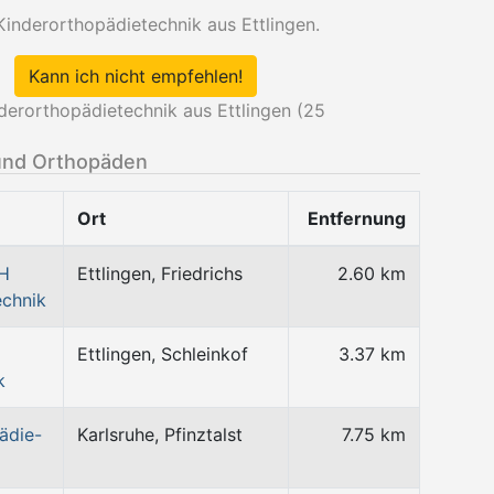
nderorthopädietechnik aus Ettlingen.
Kann ich nicht empfehlen!
orthopädietechnik aus Ettlingen (
25
und Orthopäden
Ort
Entfernung
bH
Ettlingen, Friedrichs
2.60 km
echnik
Ettlingen, Schleinkof
3.37 km
k
ädie-
Karlsruhe, Pfinztalst
7.75 km