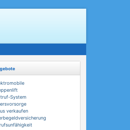
gebote
ektromobile
eppenlift
truf-System
tersvorsorge
us verkaufen
erbegeldversicherung
rufsunfähigkeit