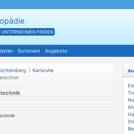
hopädie
- UNTERNEHMEN FINDEN
Ketten
Sortiment
Angebote
ürttemberg
Karlsruhe
An
etechnik
El
technik
Tr
No
Al
Ha
echnik
St
Be