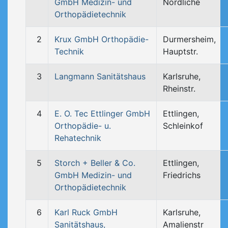
GmbH Medizin- und
Nördliche
Orthopädietechnik
2
Krux GmbH Orthopädie-
Durmersheim,
Technik
Hauptstr.
3
Langmann Sanitätshaus
Karlsruhe,
Rheinstr.
4
E. O. Tec Ettlinger GmbH
Ettlingen,
Orthopädie- u.
Schleinkof
Rehatechnik
5
Storch + Beller & Co.
Ettlingen,
GmbH Medizin- und
Friedrichs
Orthopädietechnik
6
Karl Ruck GmbH
Karlsruhe,
Sanitätshaus,
Amalienstr