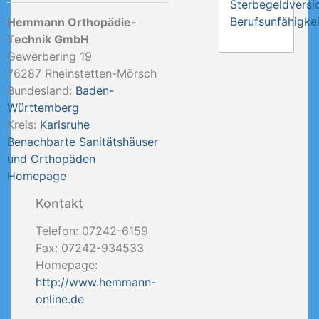
Sterbegeldversi
Berufsunfähigkei
Hemmann Orthopädie-
Technik GmbH
Gewerbering 19
76287
Rheinstetten-Mörsch
Bundesland:
Baden-
Württemberg
Kreis:
Karlsruhe
Benachbarte Sanitätshäuser
und Orthopäden
Homepage
Kontakt
Telefon:
07242-6159
Fax:
07242-934533
Homepage:
http://www.hemmann-
online.de