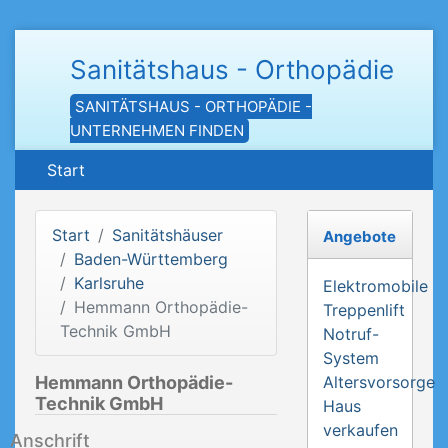
Sanitätshaus - Orthopädie
SANITÄTSHAUS - ORTHOPÄDIE -
UNTERNEHMEN FINDEN
Start
Start
Sanitätshäuser
Angebote
Baden-Württemberg
Karlsruhe
Elektromobile
Hemmann Orthopädie-
Treppenlift
Technik GmbH
Notruf-
System
Hemmann Orthopädie-
Altersvorsorge
Technik GmbH
Haus
verkaufen
Anschrift