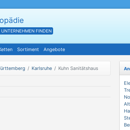
hopädie
- UNTERNEHMEN FINDEN
Ketten
Sortiment
Angebote
ürttemberg
Karlsruhe
Kuhn Sanitätshaus
An
El
Tr
No
Al
Ha
St
Be