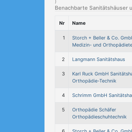
)
Benachbarte Sanitätshäuser 
Nr
Name
1
Storch + Beller & Co. Gm
Medizin- und Orthopädiet
2
Langmann Sanitätshaus
3
Karl Ruck GmbH Sanitätsh
Orthopädie-Technik
4
Schrimm GmbH Sanitätsha
5
Orthopädie Schäfer
Orthopädieschuhtechnik
6
Storch + Beller & Co. Gm