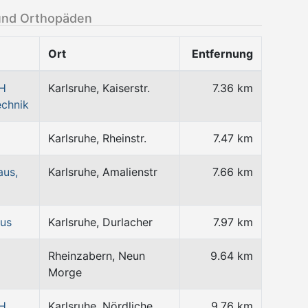
und Orthopäden
Ort
Entfernung
bH
Karlsruhe, Kaiserstr.
7.36 km
echnik
Karlsruhe, Rheinstr.
7.47 km
aus,
Karlsruhe, Amalienstr
7.66 km
us
Karlsruhe, Durlacher
7.97 km
Rheinzabern, Neun
9.64 km
Morge
bH
Karlsruhe, Nördliche
9.76 km