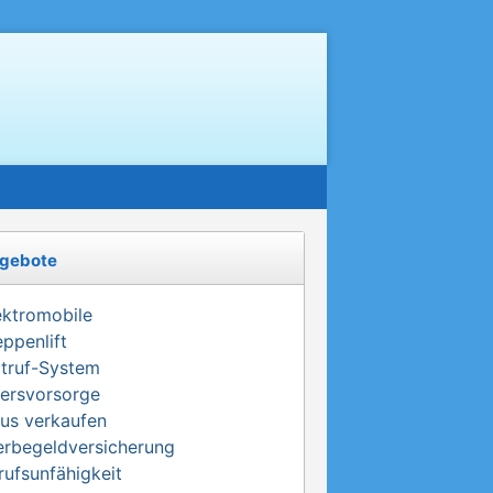
gebote
ektromobile
eppenlift
truf-System
tersvorsorge
us verkaufen
erbegeldversicherung
rufsunfähigkeit