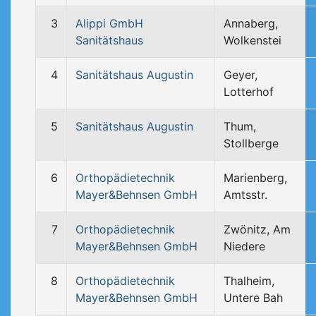
3
Alippi GmbH
Annaberg,
Sanitätshaus
Wolkenstei
4
Sanitätshaus Augustin
Geyer,
Lotterhof
5
Sanitätshaus Augustin
Thum,
Stollberge
6
Orthopädietechnik
Marienberg,
Mayer&Behnsen GmbH
Amtsstr.
7
Orthopädietechnik
Zwönitz, Am
Mayer&Behnsen GmbH
Niedere
8
Orthopädietechnik
Thalheim,
Mayer&Behnsen GmbH
Untere Bah