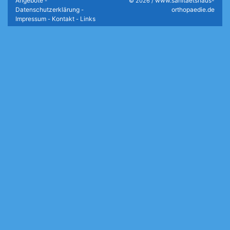
Angebote
www.sanitaetshaus-
-
© 2026 /
Datenschutzerklärung
orthopaedie.de
-
Impressum
Kontakt
Links
-
-