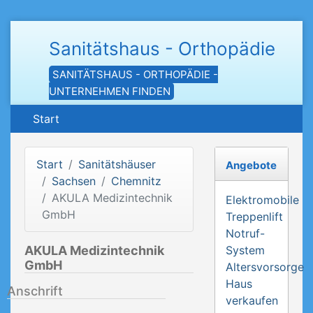
Sanitätshaus - Orthopädie
SANITÄTSHAUS - ORTHOPÄDIE -
UNTERNEHMEN FINDEN
Start
Start
Sanitätshäuser
Angebote
Sachsen
Chemnitz
AKULA Medizintechnik
Elektromobile
GmbH
Treppenlift
Notruf-
AKULA Medizintechnik
System
GmbH
Altersvorsorge
Haus
Anschrift
verkaufen