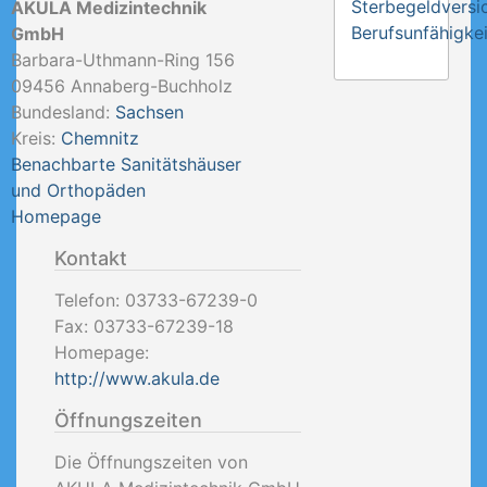
Sterbegeldversi
AKULA Medizintechnik
Berufsunfähigkei
GmbH
Barbara-Uthmann-Ring 156
09456
Annaberg-Buchholz
Bundesland:
Sachsen
Kreis:
Chemnitz
Benachbarte Sanitätshäuser
und Orthopäden
Homepage
Kontakt
Telefon:
03733-67239-0
Fax:
03733-67239-18
Homepage:
http://www.akula.de
Öffnungszeiten
Die Öffnungszeiten von