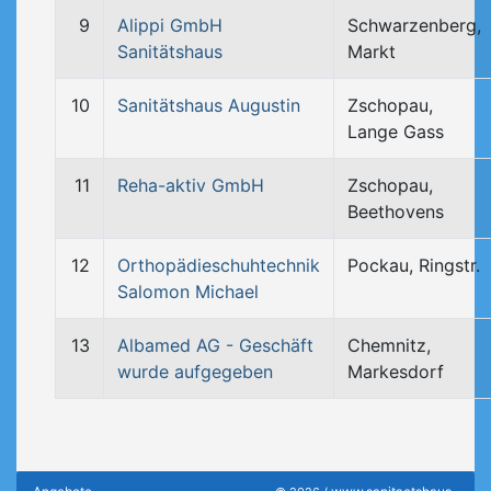
9
Alippi GmbH
Schwarzenberg,
Sanitätshaus
Markt
10
Sanitätshaus Augustin
Zschopau,
Lange Gass
11
Reha-aktiv GmbH
Zschopau,
Beethovens
12
Orthopädieschuhtechnik
Pockau, Ringstr.
Salomon Michael
13
Albamed AG - Geschäft
Chemnitz,
wurde aufgegeben
Markesdorf