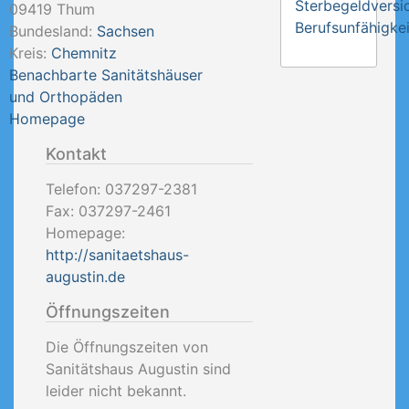
Sterbegeldversi
09419
Thum
Berufsunfähigkei
Bundesland:
Sachsen
Kreis:
Chemnitz
Benachbarte Sanitätshäuser
und Orthopäden
Homepage
Kontakt
Telefon:
037297-2381
Fax:
037297-2461
Homepage:
http://sanitaetshaus-
augustin.de
Öffnungszeiten
Die Öffnungszeiten von
Sanitätshaus Augustin sind
leider nicht bekannt.