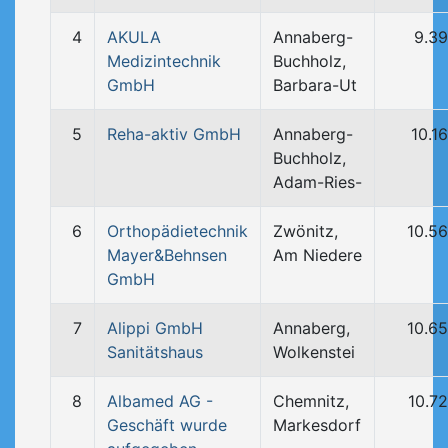
4
AKULA
Annaberg-
9.3
Medizintechnik
Buchholz,
GmbH
Barbara-Ut
5
Reha-aktiv GmbH
Annaberg-
10.1
Buchholz,
Adam-Ries-
6
Orthopädietechnik
Zwönitz,
10.5
Mayer&Behnsen
Am Niedere
GmbH
7
Alippi GmbH
Annaberg,
10.6
Sanitätshaus
Wolkenstei
8
Albamed AG -
Chemnitz,
10.7
Geschäft wurde
Markesdorf