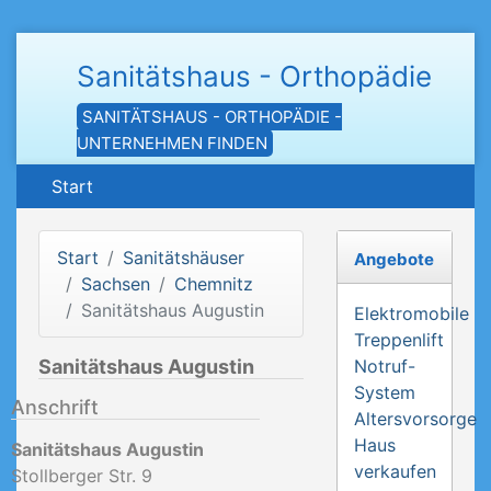
Sanitätshaus - Orthopädie
SANITÄTSHAUS - ORTHOPÄDIE -
UNTERNEHMEN FINDEN
Start
Start
Sanitätshäuser
Angebote
Sachsen
Chemnitz
Sanitätshaus Augustin
Elektromobile
Treppenlift
Sanitätshaus Augustin
Notruf-
System
Anschrift
Altersvorsorge
Haus
Sanitätshaus Augustin
verkaufen
Stollberger Str. 9