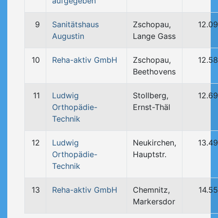
aufgegeben
9
Sanitätshaus
Zschopau,
12.0
Augustin
Lange Gass
10
Reha-aktiv GmbH
Zschopau,
12.5
Beethovens
11
Ludwig
Stollberg,
12.6
Orthopädie-
Ernst-Thäl
Technik
12
Ludwig
Neukirchen,
13.4
Orthopädie-
Hauptstr.
Technik
13
Reha-aktiv GmbH
Chemnitz,
14.5
Markersdor