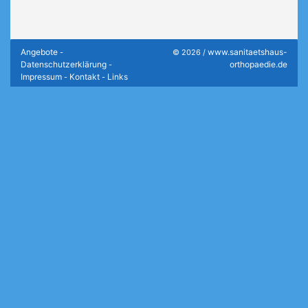
Angebote
www.sanitaetshaus-
-
© 2026 /
Datenschutzerklärung
orthopaedie.de
-
Impressum
Kontakt
Links
-
-