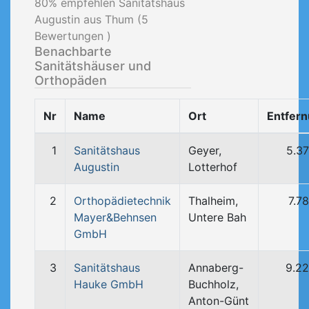
80
% empfehlen Sanitätshaus
Augustin aus Thum (
5
Bewertungen )
Benachbarte
Sanitätshäuser und
Orthopäden
Nr
Name
Ort
Entfer
1
Sanitätshaus
Geyer,
5.3
Augustin
Lotterhof
2
Orthopädietechnik
Thalheim,
7.7
Mayer&Behnsen
Untere Bah
GmbH
3
Sanitätshaus
Annaberg-
9.2
Hauke GmbH
Buchholz,
Anton-Günt