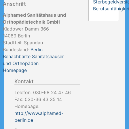
Sterbegeldversi
Anschrift
Berufsunfähigkei
Alphamed Sanitätshaus und
Orthopädietechnik GmbH
Kladower Damm 366
14089
Berlin
Stadtteil: Spandau
Bundesland:
Berlin
Benachbarte Sanitätshäuser
und Orthopäden
Homepage
Kontakt
Telefon:
030-68 24 47 46
Fax:
030-36 43 35 14
Homepage:
http://www.alphamed-
berlin.de