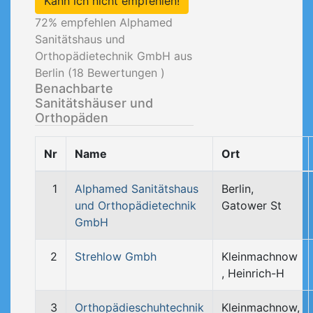
Kann ich nicht empfehlen!
72
% empfehlen Alphamed
Sanitätshaus und
Orthopädietechnik GmbH aus
Berlin (
18
Bewertungen )
Benachbarte
Sanitätshäuser und
Orthopäden
Nr
Name
Ort
1
Alphamed Sanitätshaus
Berlin,
und Orthopädietechnik
Gatower St
GmbH
2
Strehlow Gmbh
Kleinmachnow
, Heinrich-H
3
Orthopädieschuhtechnik
Kleinmachnow,