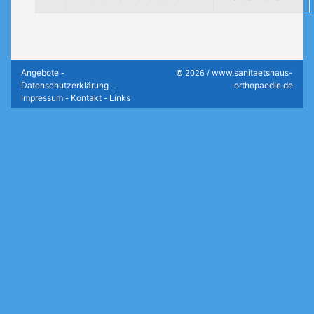
Angebote
www.sanitaetshaus-
-
© 2026 /
Datenschutzerklärung
orthopaedie.de
-
Impressum
Kontakt
Links
-
-