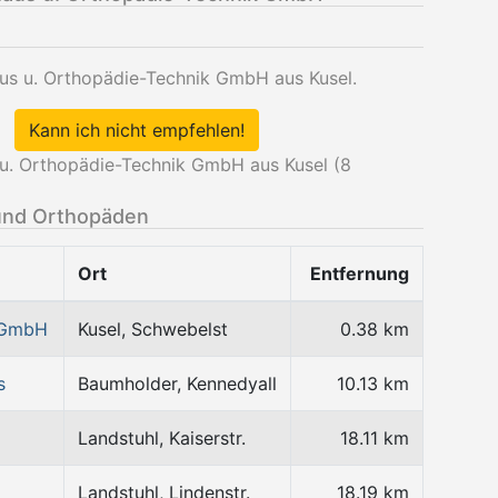
aus u. Orthopädie-Technik GmbH aus Kusel.
Kann ich nicht empfehlen!
u. Orthopädie-Technik GmbH aus Kusel (
8
und Orthopäden
Ort
Entfernung
 GmbH
Kusel, Schwebelst
0.38 km
s
Baumholder, Kennedyall
10.13 km
Landstuhl, Kaiserstr.
18.11 km
Landstuhl, Lindenstr.
18.19 km