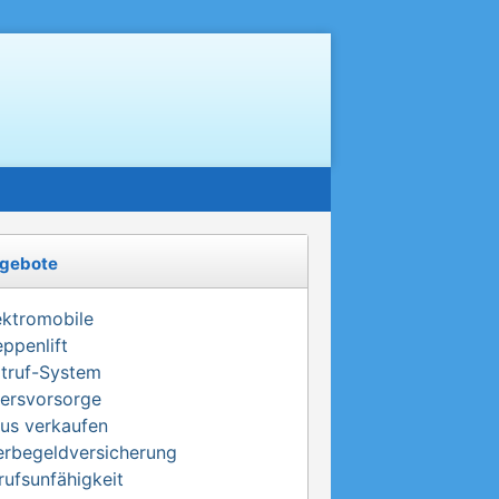
gebote
ektromobile
eppenlift
truf-System
tersvorsorge
us verkaufen
erbegeldversicherung
rufsunfähigkeit