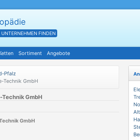
hopädie
- UNTERNEHMEN FINDEN
Ketten
Sortiment
Angebote
d-Pfalz
An
ie-Technik GmbH
El
ie-Technik GmbH
Tr
No
Al
Ha
-Technik GmbH
St
Be